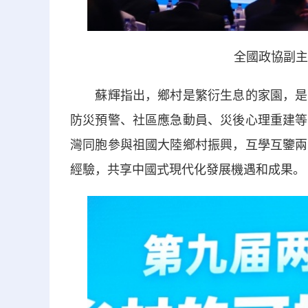
全國政協副主
蘇輝指出，鄉村是繁衍生息的家園，是抵
防災預警、社區應急動員、災後心理重建等
灣同胞參與祖國大陸鄉村振興，互學互鑒兩
經驗，共享中國式現代化發展機遇和成果。