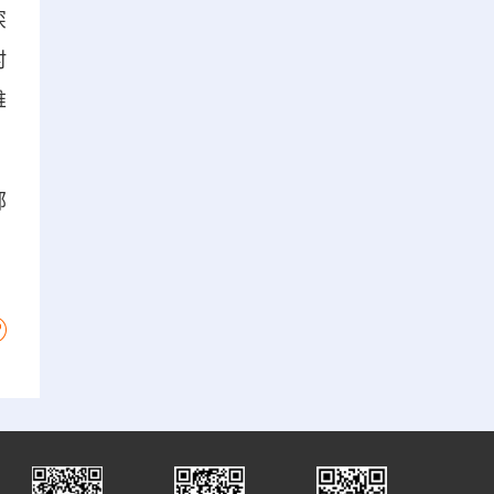
深
村
維
鄭