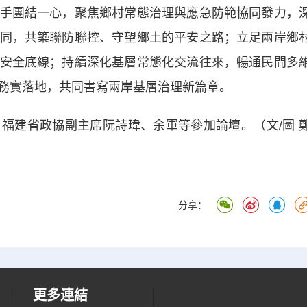
手團結一心，聚焦鄉村常態治理與應急防範協同發力，
同，共築聯防聯控、守望鄉土的平安之路；立足兩岸鄉
安全底線；持續深化基層常態化交流往來，暢通民間多
務實落地，共同書寫兩岸基層治理新篇章。
建省政協副主席阮詩瑋、余軍等參加論壇。（文/圖 
分享：
更多連結