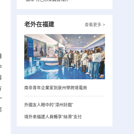
老外在福建
查看更多 >
種
中
與
南非青年企業家到泉州學跨境電商
方
”
外國友人眼中的“漳州好戲”
部
境外來福建人員暢享“絲滑”支付