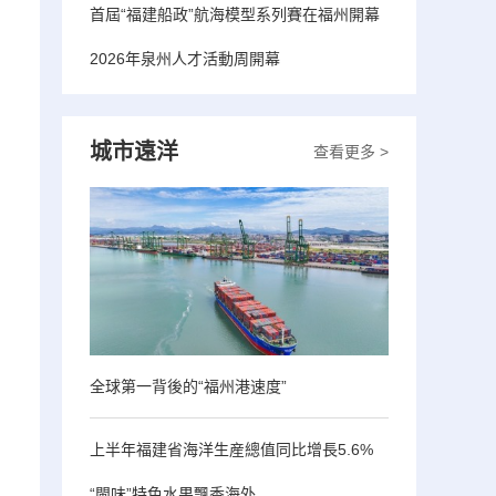
首屆“福建船政”航海模型系列賽在福州開幕
2026年泉州人才活動周開幕
城市遠洋
查看更多 >
全球第一背後的“福州港速度”
上半年福建省海洋生産總值同比增長5.6%
“閩味”特色水果飄香海外