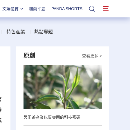
文娛體育
樓蘭平臺
PANDA SHORTS
站內搜索
|
特色産業
|
熱點專題
原創
查看更多 >
兩
發
興田茶産業以質突圍的科技密碼
協