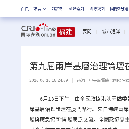
首頁
語言
講習所
國際漫評
國際銳評
國際3分鐘
要聞
|
城市遠洋
第九屆兩岸基層治理論壇
2026-06-15 15:24:59
來源：中央廣電總台國際在
6月13日下午，由全國政協港澳臺僑委員
岸基層治理論壇在廈門舉行。來自海峽兩岸
展與應急協同”開展廣泛交流。全國政協副