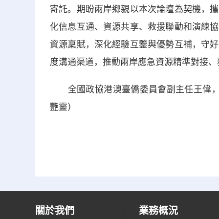
寄託。期盼兩岸鄉親以本次論壇為契機，攜
化信息互通、資源共享、救援聯動和演練協
資源稟賦，深化經驗互鑒與優勢互補，守好
度溝通渠道，推動兩岸應急資源精準對接、
全國政協港澳臺僑委員會副主任王偉，福
艷靈）
關於我們
業務概況