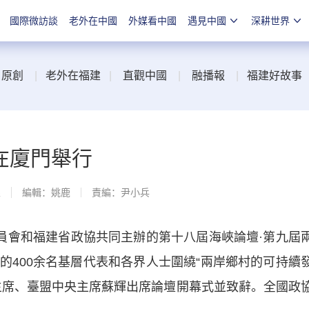
國際微訪談
老外在中國
外媒看中國
遇見中國
深耕世界
|
原創
|
老外在福建
|
直觀中國
|
融播報
|
福建好故事
在廈門舉行
線
編輯：姚鹿
責編：尹小兵
會和福建省政協共同主辦的第十八屆海峽論壇·第九屆
的400余名基層代表和各界人士圍繞“兩岸鄉村的可持續
主席、臺盟中央主席蘇輝出席論壇開幕式並致辭。全國政