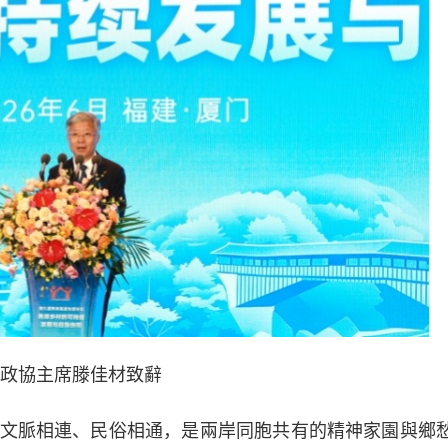
政協主席滕佳材致辭
脈相連、民俗相通，是兩岸同胞共有的精神家園與鄉