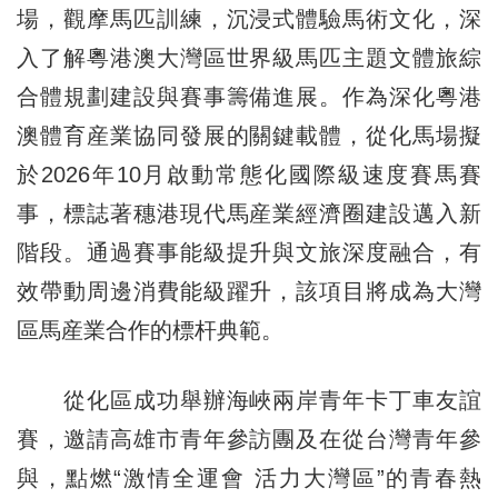
場，觀摩馬匹訓練，沉浸式體驗馬術文化，深
入了解粵港澳大灣區世界級馬匹主題文體旅綜
合體規劃建設與賽事籌備進展。作為深化粵港
澳體育産業協同發展的關鍵載體，從化馬場擬
於2026年10月啟動常態化國際級速度賽馬賽
事，標誌著穗港現代馬産業經濟圈建設邁入新
階段。通過賽事能級提升與文旅深度融合，有
效帶動周邊消費能級躍升，該項目將成為大灣
區馬産業合作的標杆典範。
從化區成功舉辦海峽兩岸青年卡丁車友誼
賽，邀請高雄市青年參訪團及在從台灣青年參
與，點燃“激情全運會 活力大灣區”的青春熱