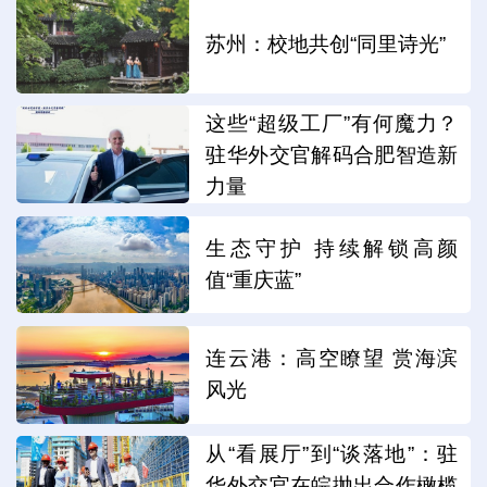
苏州：校地共创“同里诗光”
这些“超级工厂”有何魔力？
驻华外交官解码合肥智造新
力量
生态守护 持续解锁高颜
值“重庆蓝”
连云港：高空瞭望 赏海滨
风光
从“看展厅”到“谈落地”：驻
华外交官在皖抛出合作橄榄