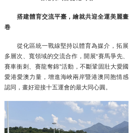
搭建體育交流平臺，繪就共迎全運美麗畫
卷
從化區統一戰線堅持以體育為媒介，拓展
多層次、寬領域的交流合作，開展“賽馬爭先、
賽車衝刺、賽龍奪錦”活動，不斷鞏固壯大愛國
愛港愛澳力量，增進海峽兩岸暨港澳同胞情感
認同，畫好迎接十五運會的最大同心圓。