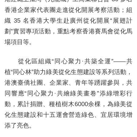
香港企業家代表團走進從化開展考察活動；組
織 35 名香港大學生赴廣州從化開展“展翅計
劃”實習專項活動，重點考察香港賽馬會從化馬
場項目等。
從化區組織“同心聚力·共築全運”——共
植“同心林”助力綠美從化生態建設等系列活動，
港澳臺僑社團、企業家、青年等踴躍參與，共
同響應“同心聚力·共繪綠美畫卷”添綠增彩行
動，累計捐贈、種植樹木6000余棵，為綠美從
化生態建設和十五運會營造綠色、宜居環境增
添了亮色。