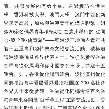
識、共謀發展的有效平臺。通過參訪香港大
學、香港科技大學、澳門大學、澳門中西創新
學院等高校，加強與港澳青年的溝通聯繫，組
織20余名僑界青年積極參加在廣州舉行的“穗同
心•築全運•僑青聚”——穗港澳三地僑界青年共
迎十五運會和殘特奧會文體交流活動。積極邀
請港澳臺僑及各界代表人士走進從化參觀香港
賽馬會從化馬場和從化國際賽車場，共迎十五
運會。如，香港從化聯誼總會、澳門廣州從化
同鄉聯誼會等愛國愛港愛澳社團逾 300 名社會
各界人士來從參觀；香港從化同鄉會逾百名香
港青年來從開展“百千萬工程”主題交流活動；香
港紅磡土瓜灣（九龍城）工商業聯合會 30 多名