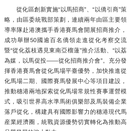
從化區創新實施“以馬招商”、“以僑引商”策
略，由區委統戰部策劃，連續兩年由區主要領
導率隊赴港澳攜手香港賽馬會開展招商推介，
成功舉辦50國逾百名僑領走進從化考察交流
暨“從化荔枝遇見東南亞榴蓮”推介活動、“以荔
為媒，以馬促投——從化招商推介會”。充分發
揮香港賽馬會從化馬場平臺優勢，加快推進從
化馬場二期、國際賽馬發展中心等項目建設，
推動穗港兩地探索從化馬場常規性賽事運營模
式，吸引世界高水準馬術俱樂部及馬裝備企業
落戶從化，構建具有國際影響力的穗港現代馬
産業經濟圈，統戰資源優勢切實轉化為推動高