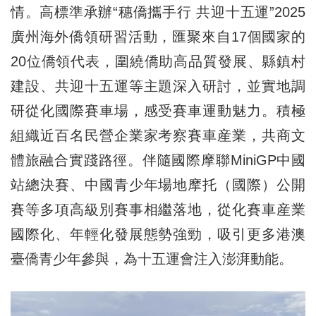
情。高標準承辦“穗僑攜手行 共迎十五運”2025
廣州海外僑領研習活動，匯聚來自17個國家的
20位僑領代表，圍繞僑助高品質發展、縣鎮村
建設、共迎十五運等主題深入研討，並實地調
研從化國際賽車場，感受賽車運動魅力。積極
組織近百名民營企業家考察賽車産業，共商文
體旅融合實踐路徑。伴隨國際摩聯MiniGP中國
站總決賽、中國青少年場地摩托（國際）公開
賽等多項高級別賽事相繼落地，從化賽車産業
國際化、年輕化發展態勢強勁，吸引更多港澳
臺僑青少年參與，為十五運會注入澎湃動能。