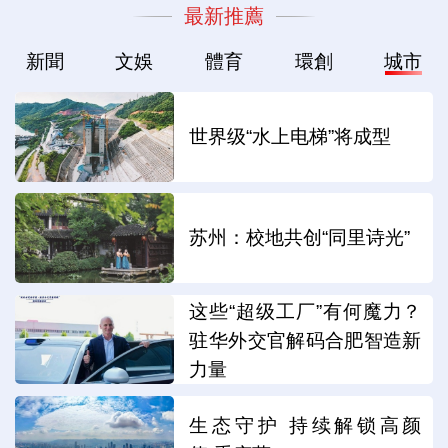
最新推薦
新聞
文娛
體育
環創
城市
世界级“水上电梯”将成型
苏州：校地共创“同里诗光”
这些“超级工厂”有何魔力？
驻华外交官解码合肥智造新
力量
生态守护 持续解锁高颜