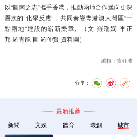
以“圖南之志”攜手香港，推動兩地合作邁向更深
層次的“化學反應”，共同奏響粵港澳大灣區“一
點兩地”建設的嶄新樂章。（文 羅瑞嫻 李正
邦 羅青龍 圖 羅仲賢 資料圖）
編輯：竇鈺沛
分享：
最新推薦
新聞
文娛
體育
環創
城市