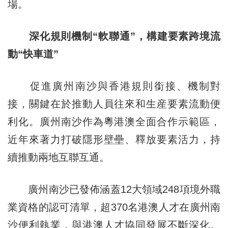
場。
深化規則機制“軟
聯通
”，構建要素跨境流
動“快車道”
促進廣州南沙與香港規則銜接、機制對
接，關鍵在於推動人員往來和生産要素流動便
利化。廣州南沙作為粵港澳全面合作示範區，
近年來著力打破隱形壁壘、釋放要素活力，持
續推動兩地互聯互通。
廣州南沙已發佈涵蓋12大領域248項境外職
業資格的認可清單，超370名港澳人才在廣州南
沙便利執業，與港澳人才協同發展不斷深化。