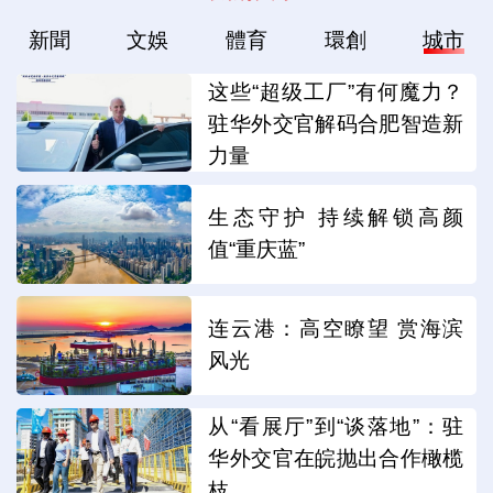
新聞
文娛
體育
環創
城市
这些“超级工厂”有何魔力？
驻华外交官解码合肥智造新
力量
生态守护 持续解锁高颜
值“重庆蓝”
连云港：高空瞭望 赏海滨
风光
从“看展厅”到“谈落地”：驻
华外交官在皖抛出合作橄榄
枝