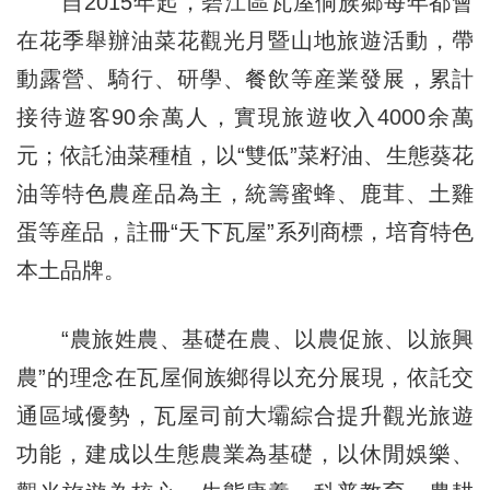
自2015年起，碧江區瓦屋侗族鄉每年都會
在花季舉辦油菜花觀光月暨山地旅遊活動，帶
動露營、騎行、研學、餐飲等産業發展，累計
接待遊客90余萬人，實現旅遊收入4000余萬
元；依託油菜種植，以“雙低”菜籽油、生態葵花
油等特色農産品為主，統籌蜜蜂、鹿茸、土雞
蛋等産品，註冊“天下瓦屋”系列商標，培育特色
本土品牌。
“農旅姓農、基礎在農、以農促旅、以旅興
農”的理念在瓦屋侗族鄉得以充分展現，依託交
通區域優勢，瓦屋司前大壩綜合提升觀光旅遊
功能，建成以生態農業為基礎，以休閒娛樂、