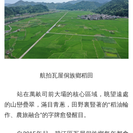
航拍瓦屋侗族鄉稻田
站在萬畝司前大壩的核心區域，眺望遠處
的山巒疊翠，滿目青蔥，田野裏豎著的“稻油輪
作、農旅融合”的字牌愈發醒目。