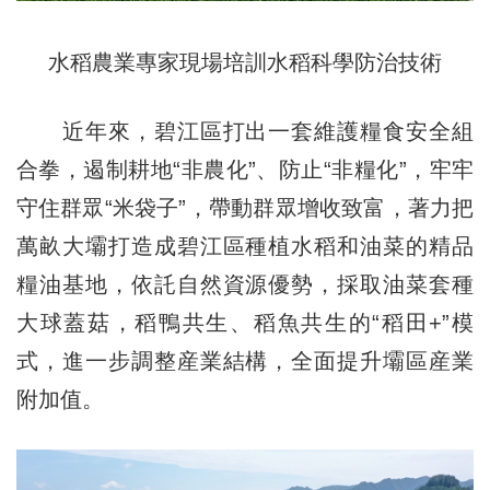
水稻農業專家現場培訓水稻科學防治技術
近年來，碧江區打出一套維護糧食安全組
合拳，遏制耕地“非農化”、防止“非糧化”，牢牢
守住群眾“米袋子”，帶動群眾增收致富，著力把
萬畝大壩打造成碧江區種植水稻和油菜的精品
糧油基地，依託自然資源優勢，採取油菜套種
大球蓋菇，稻鴨共生、稻魚共生的“稻田+”模
式，進一步調整産業結構，全面提升壩區産業
附加值。