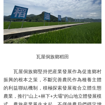
瓦屋侗族鄉稻田
瓦屋侗族鄉堅持把産業發展作為促進鄉村
振興的根本之策，不斷完善農民作為種養主體
的利益聯結機制，積極探索發展複合立體生態
農業，推行“山上+林下+大壩”的山地立體發展模
式，農旅産業風生水起，不僅使農戶們穩定增