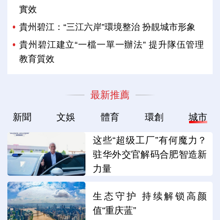
實效
貴州碧江：“三江六岸”環境整治 扮靚城市形象
貴州碧江建立“一檔一單一辦法” 提升隊伍管理
教育質效
最新推薦
新聞
文娛
體育
環創
城市
这些“超级工厂”有何魔力？
驻华外交官解码合肥智造新
力量
生态守护 持续解锁高颜
值“重庆蓝”