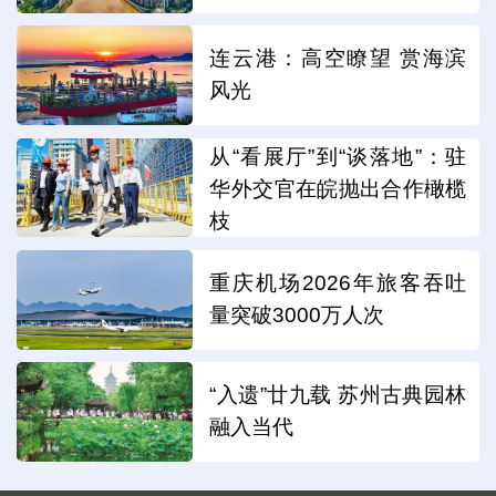
连云港：高空瞭望 赏海滨
风光
从“看展厅”到“谈落地”：驻
华外交官在皖抛出合作橄榄
枝
重庆机场2026年旅客吞吐
量突破3000万人次
“入遗”廿九载 苏州古典园林
融入当代