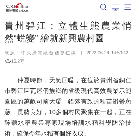
貴州碧江：立體生態農業悄
然“蛻變” 繪就新興農村圖
來源：中央廣電總台國際在線
|
2022-06-29 14:50:42
15.2万
仲夏時節，天氣回暖，在位於貴州省銅仁
市碧江區瓦屋侗族鄉的省級現代高效農業示範
園區的萬畝司前大壩，錯落有致的秧苗鬱鬱蔥
蔥，長勢良好，10多個村民聚集在一起，正在
聆聽水稻農業專家現場培訓水稻科學防治技
術，確保今年水稻有個好收成。