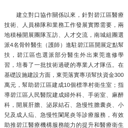
建立對口協作關係以來，針對碧江區醫療
技術、人員梯隊和業務工作發展實際需要，兩
地積極開展團隊互訪、人才交流，南城組團選
派4名骨幹醫生（護師）進駐碧江區開展定點幫
扶，碧江區也選派部分醫生外出東莞進修學
習，培養了一批技術過硬的專業人才隊伍。在
基礎設施建設方面，東莞落實專項幫扶資金300
萬元，幫助碧江區建成10個標準村衛生室；指
導碧江區人民醫院建成婦外科、手術室、麻醉
科，開展肝膽、泌尿結石、急慢性膽囊炎、小
兒及成人疝、急慢性闌尾炎等診療服務，有效
助推碧江醫療機構服務能力的提升和醫療衛生