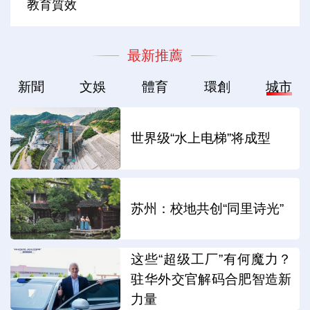
教育質效
最新推薦
新聞
文娛
體育
環創
城市
世界级“水上电梯”将成型
苏州：校地共创“同里诗光”
这些“超级工厂”有何魔力？
驻华外交官解码合肥智造新
力量