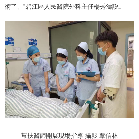
術了。”碧江區人民醫院外科主任楊秀濤説。
幫扶醫師開展現場指導 攝影 覃信林