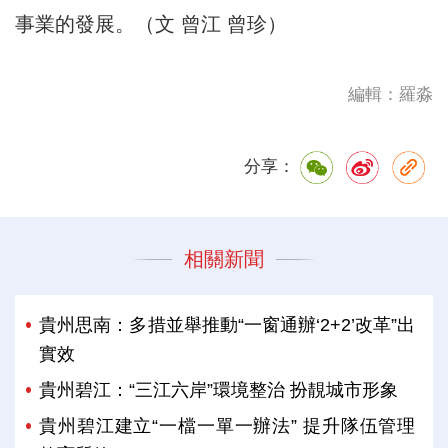
事業的發展。（文 曾江 曾珍）
編輯：羅淼
分享：
相關新聞
貴州思南：多措並舉推動“一窗通辦‘2+2’改革”出
實效
貴州碧江：“三江六岸”環境整治 扮靚城市形象
貴州碧江建立“一檔一單一辦法” 提升隊伍管理