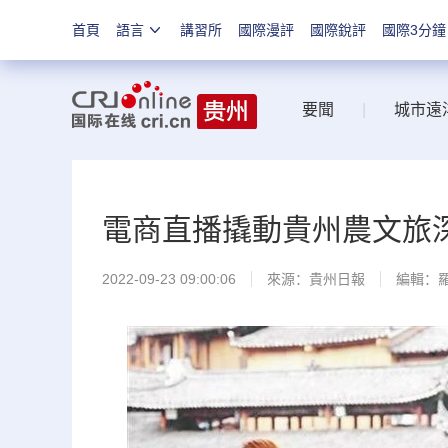
首頁
語言
講習所
國際漫評
國際銳評
國際3分鐘
要聞
|
城市遠
電商直播撬動貴州農文旅
2022-09-23 09:00:06
來源：
貴州日報
編輯：