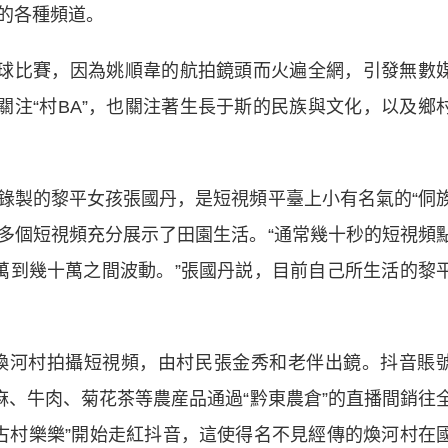
的各種頻道。
球比賽，因為姚順韋的航拍鏡頭而火遍全網，引發無數
關注“村BA”，也關注著生長于斯的民族與文化，以及鄉
製的黎平女孩張國丹，是短視頻平臺上小有名氣的“侗
0多個短視頻充分展示了田園生活。“通常幾十秒的短視頻
萬到幾十萬之間波動。”張國丹説，目前自己所生活的黎
。
煥河村拍攝短視頻，由村民張金秀和老伴出鏡。抖音賬
麻、牛肉、菊花茶等農産品通過“黔東農倉”的直播間銷往
“古村樂樂”開始走紅抖音，這使得名不見經傳的煥河村在