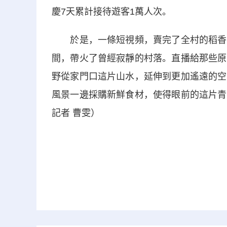
慶7天累計接待遊客1萬人次。
於是，一條短視頻，賣完了全村的稻香魚
間，帶火了曾經寂靜的村落。直播給那些原
野從家門口這片山水，延伸到更加遙遠的空
風景一邊採購新鮮食材，使得眼前的這片青
記者 曹雯）