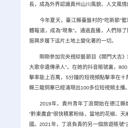
長，成為外界認識貴州山川風貌、人文風情
今年夏天，臺江縣臺盤村的“吃新節”籃
體報道，成為“現象”。通過直播，人們除了
振興步履下這片土地上變化著的一切。
剛剛參加完央視綜藝節目《開門大吉》錄
大歌非遺傳承人”。在她的抖音賬號裏，80
擊率能上百萬，5分鐘的短視頻點擊率在十
縣三龍侗寨已經涌現出100多位短視頻主播
2019年，貴州青年丁浪開始在德江縣
“黔東農倉”很快積累粉絲，當地的花椒、天
國。2021年，丁浪負責的另一個旅遊賬號