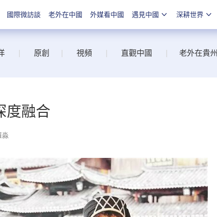
國際微訪談
老外在中國
外媒看中國
遇見中國
深耕世界
洋
|
原創
|
視頻
|
直觀中國
|
老外在貴
深度融合
羅淼