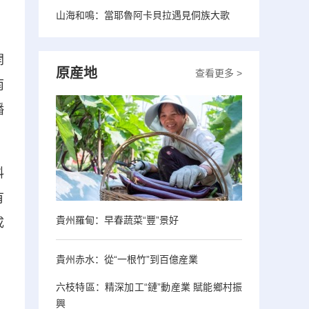
山海和鳴：當耶魯阿卡貝拉遇見侗族大歌
開
原産地
查看更多 >
南
播
料
有
貴州羅甸：早春蔬菜“豐”景好
成
貴州赤水：從“一根竹”到百億産業
六枝特區：精深加工“鏈”動産業 賦能鄉村振
興