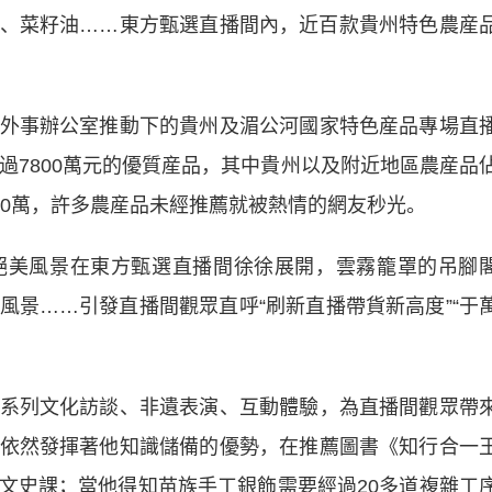
菜籽油……東方甄選直播間內，近百款貴州特色農産
事辦公室推動下的貴州及湄公河國家特色産品專場直
過7800萬元的優質産品，其中貴州以及附近地區農産品
00萬，許多農産品未經推薦就被熱情的網友秒光。
美風景在東方甄選直播間徐徐展開，雲霧籠罩的吊腳
風景……引發直播間觀眾直呼“刷新直播帶貨新高度”“于
列文化訪談、非遺表演、互動體驗，為直播間觀眾帶
依然發揮著他知識儲備的優勢，在推薦圖書《知行合一
文史課；當他得知苗族手工銀飾需要經過20多道複雜工