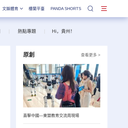
文娛體育
樓蘭平臺
PANDA SHORTS
站內搜索
州
|
熱點專題
|
Hi，貴州！
原創
查看更多 >
直擊中國—東盟教育交流周現場