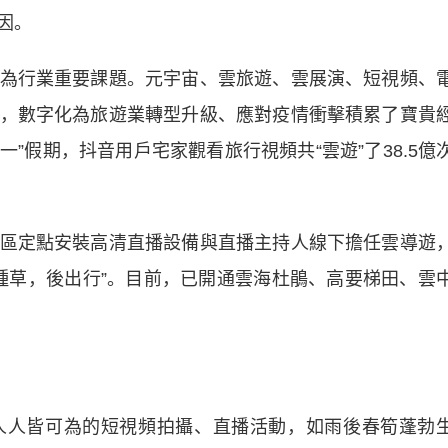
因。
行業重要課題。元宇宙、雲旅遊、雲展演、短視頻、
，數字化為旅遊業轉型升級、應對疫情衝擊積累了寶貴
一”假期，抖音用戶宅家觀看旅行視頻共“雲遊”了38.5億
定點安裝高清直播設備與直播主持人線下擔任雲導遊
先種草，後出行”。目前，已開通雲海杜鵑、高要梯田、雲
人皆可為的短視頻拍攝、直播活動，如雨後春筍蓬勃