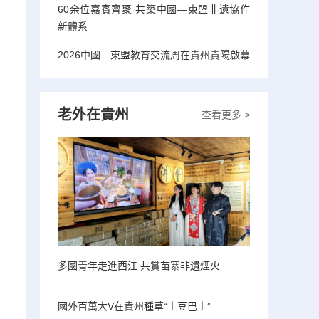
60余位嘉賓齊聚 共築中國—東盟非遺協作
新體系
2026中國—東盟教育交流周在貴州貴陽啟幕
老外在貴州
查看更多 >
多國青年走進西江 共賞苗寨非遺煙火
國外百萬大V在貴州種草“土豆巴士”