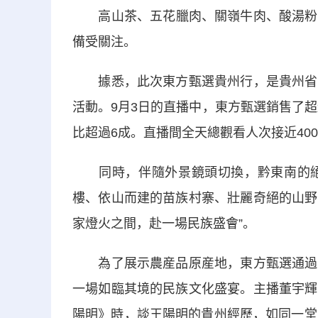
高山茶、五花臘肉、關嶺牛肉、酸湯粉、
備受關注。
據悉，此次東方甄選貴州行，是貴州省外
活動。9月3日的直播中，東方甄選銷售了超
比超過6成。直播間全天總觀看人次接近40
同時，伴隨外景鏡頭切換，黔東南的絕
樓、依山而建的苗族村寨、壯麗奇絕的山野
家燈火之間，赴一場民族盛會”。
為了展示農産品原産地，東方甄選通過系
一場如臨其境的民族文化盛宴。主播董宇輝
陽明》時，談王陽明的貴州經歷，如同一堂