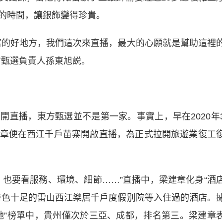
的時間，讓銀飾變得珍貴。
的好地方，我們這次來直播，最大的心願就是幫助這裡
方甄選負責人孫東旭説。
播，東方甄選並不是第一家。事實上，早在2020年
章便在西江千戶苗寨開啟直播，為正式拉開旅遊業復工
要看服務、環境、細節……”直播中，梁建章化身“酒
特色十足的雷山西江樂居千戶度假別院等入住過的酒店。
地”榜單中，貴州僅次於三亞、成都，排名第三。梁建章