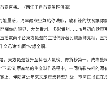
苗寨直播。（西江千戶苗寨景區供圖）
能量感，清早醒來空氣給你洗肺，酸和辣的飲食讓你
開闊你的眼界，大美貴州、多彩貴州……”9月初的黔東
直播電商平台東方甄選的主播們身著民族服飾亮相，直
文迅速“出圈”火爆全網。
鐘，東方甄選就升至抖音人氣榜、帶貨榜第一，成為雙
“下沉”到原産地的生産製作過程中，一同精彩亮相的還
實上，伴隨著近年來文旅産業轉型升級，電商直播正在