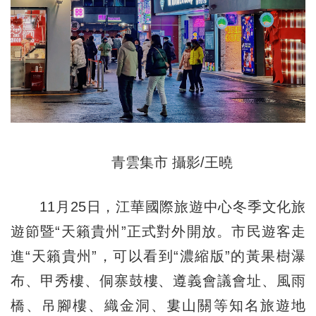
青雲集市 攝影/王曉
11月25日，江華國際旅遊中心冬季文化旅
遊節暨“天籟貴州”正式對外開放。市民遊客走
進“天籟貴州”，可以看到“濃縮版”的黃果樹瀑
布、甲秀樓、侗寨鼓樓、遵義會議會址、風雨
橋、吊腳樓、織金洞、婁山關等知名旅遊地