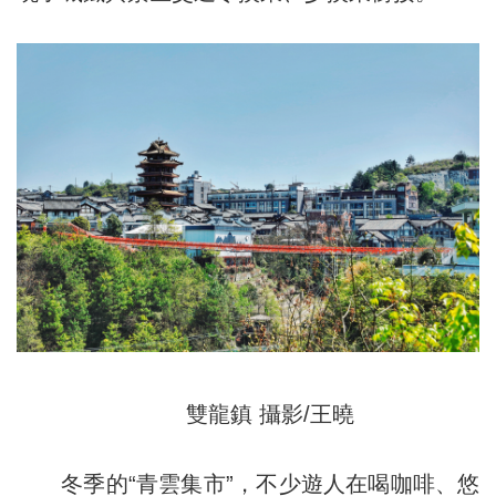
雙龍鎮 攝影/王曉
冬季的“青雲集市”，不少遊人在喝咖啡、悠