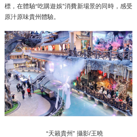
標，在體驗“吃購遊娛”消費新場景的同時，感受
原汁原味貴州體驗。
“天籟貴州” 攝影/王曉