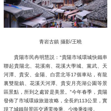
青岩古鎮 攝影/王曉
貴陽市民冉明慧説：“貴陽市域環城快鐵串
聯起貴陽北、花溪南、花溪大學城、黨武、天
河潭、貴安、金陽、白雲北等17個車站，有龍
裏雙龍鎮、花溪天河潭、貴安月亮湖公園等景
區景點，所到之處皆是美景。”今年春季，貴陽
發佈了市域環線旅遊攻略，全長約113公里，實
現了城鐵與景區交通零換乘、少換乘銜接。