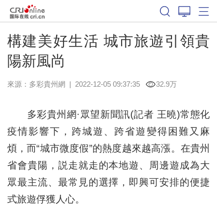
構建美好生活 城市旅遊引領貴
陽新風尚
來源：
多彩貴州網
|
2022-12-05 09:37:35
32.9万
多彩貴州網·眾望新聞訊(記者 王曉)常態化
疫情影響下，跨城遊、跨省遊變得困難又麻
煩，而“城市微度假”的熱度越來越高漲。在貴州
省會貴陽，説走就走的本地遊、周邊遊成為大
眾最主流、最常見的選擇，即興可安排的便捷
式旅遊俘獲人心。