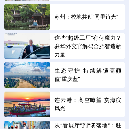
苏州：校地共创“同里诗光”
这些“超级工厂”有何魔力？
驻华外交官解码合肥智造新
力量
生态守护 持续解锁高颜
值“重庆蓝”
连云港：高空瞭望 赏海滨
风光
从“看展厅”到“谈落地”：驻