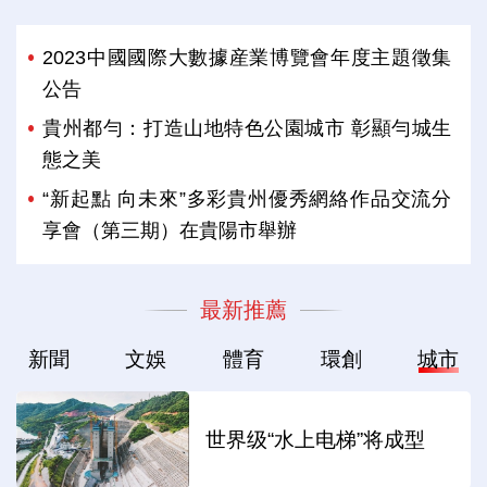
2023中國國際大數據産業博覽會年度主題徵集
公告
貴州都勻：打造山地特色公園城市 彰顯勻城生
態之美
“新起點 向未來”多彩貴州優秀網絡作品交流分
享會（第三期）在貴陽市舉辦
最新推薦
新聞
文娛
體育
環創
城市
世界级“水上电梯”将成型