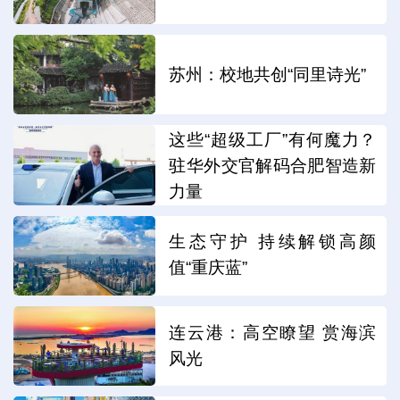
苏州：校地共创“同里诗光”
这些“超级工厂”有何魔力？
驻华外交官解码合肥智造新
力量
生态守护 持续解锁高颜
值“重庆蓝”
连云港：高空瞭望 赏海滨
风光