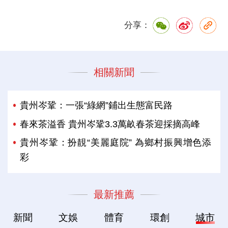
分享：
相關新聞
貴州岑鞏：一張“綠網”鋪出生態富民路
春來茶溢香 貴州岑鞏3.3萬畝春茶迎採摘高峰
貴州岑鞏：扮靚“美麗庭院” 為鄉村振興增色添
彩
最新推薦
新聞
文娛
體育
環創
城市