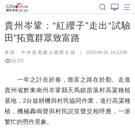
貴州岑鞏：“紅纓子”走出“試驗
田”拓寬群眾致富路
來源：中央廣電總台國際在線
|
2023-04-26 14:13:40
10.9万
一年之計在於春，致富之路在於勤。走進
貴州省黔東南州岑鞏縣天馬鎮苗落村高粱種植
基地，2台旋耕機與村民協同作業，進行高粱種
植，機械轟鳴聲與村民説笑聲交相呼應，一派
繁忙的勞作景象。