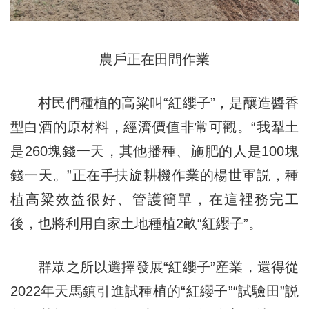
農戶正在田間作業
村民們種植的高粱叫“紅纓子”，是釀造醬香
型白酒的原材料，經濟價值非常可觀。“我犁土
是260塊錢一天，其他播種、施肥的人是100塊
錢一天。”正在手扶旋耕機作業的楊世軍説，種
植高粱效益很好、管護簡單，在這裡務完工
後，也將利用自家土地種植2畝“紅纓子”。
群眾之所以選擇發展“紅纓子”産業，還得從
2022年天馬鎮引進試種植的“紅纓子”“試驗田”説