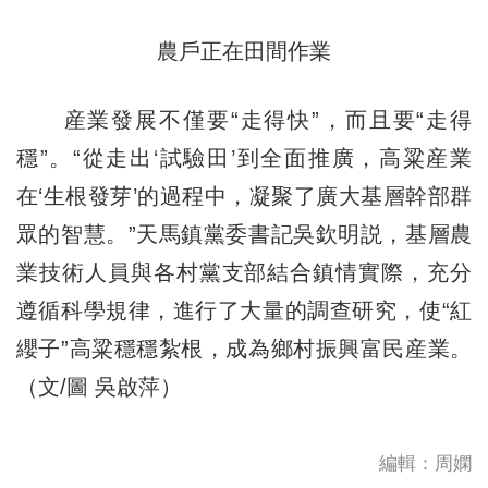
農戶正在田間作業
産業發展不僅要“走得快”，而且要“走得
穩”。“從走出‘試驗田’到全面推廣，高粱産業
在‘生根發芽’的過程中，凝聚了廣大基層幹部群
眾的智慧。”天馬鎮黨委書記吳欽明説，基層農
業技術人員與各村黨支部結合鎮情實際，充分
遵循科學規律，進行了大量的調查研究，使“紅
纓子”高粱穩穩紮根，成為鄉村振興富民産業。
（文/圖 吳啟萍）
編輯：周嫻