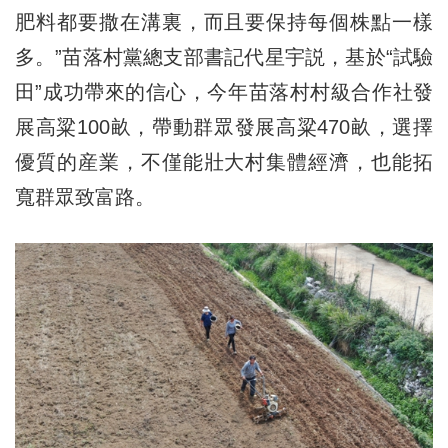
肥料都要撒在溝裏，而且要保持每個株點一樣
多。”苗落村黨總支部書記代星宇説，基於“試驗
田”成功帶來的信心，今年苗落村村級合作社發
展高粱100畝，帶動群眾發展高粱470畝，選擇
優質的産業，不僅能壯大村集體經濟，也能拓
寬群眾致富路。