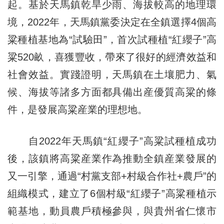
起。基於天馬鎮乾旱少雨、海拔較高的地理環
境，2022年，天馬鎮黨委決定在全鎮選擇4個高
粱種植基地為“試驗田”，首次試種植“紅纓子”高
粱520畝，喜獲豐收，帶來了很好的經濟效益和
社會效益。實踐證明，天馬鎮在土壤肥力、氣
候、海拔等諸多方面都具備出産優質高粱的條
件，是發展高粱産業的理想地。
自2022年天馬鎮“紅纓子”高粱試種植成功
後，該鎮將高粱産業作為推動全鎮産業發展的
又一引擎，通過“村黨支部+村級合作社+農戶”的
組織模式，建立了6個村級“紅纓子”高粱種植示
範基地，動員農戶積極參與，與貴州省仁懷市