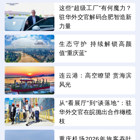
这些“超级工厂”有何魔力？
驻华外交官解码合肥智造新
力量
生态守护 持续解锁高颜
值“重庆蓝”
连云港：高空瞭望 赏海滨
风光
从“看展厅”到“谈落地”：驻
华外交官在皖抛出合作橄榄
枝
重庆机场2026年旅客吞吐