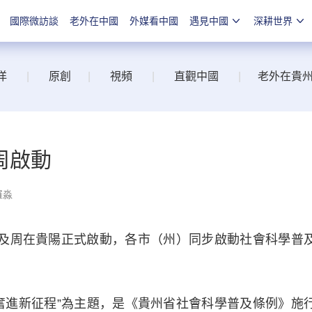
國際微訪談
老外在中國
外媒看中國
遇見中國
深耕世界
洋
|
原創
|
視頻
|
直觀中國
|
老外在貴
周啟動
羅淼
及周在貴陽正式啟動，各市（州）同步啟動社會科學普
進新征程”為主題，是《貴州省社會科學普及條例》施