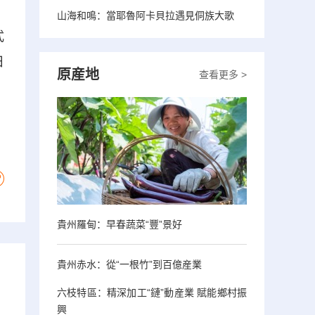
山海和鳴：當耶魯阿卡貝拉遇見侗族大歌
式
日
原産地
查看更多 >
貴州羅甸：早春蔬菜“豐”景好
貴州赤水：從“一根竹”到百億産業
六枝特區：精深加工“鏈”動産業 賦能鄉村振
興