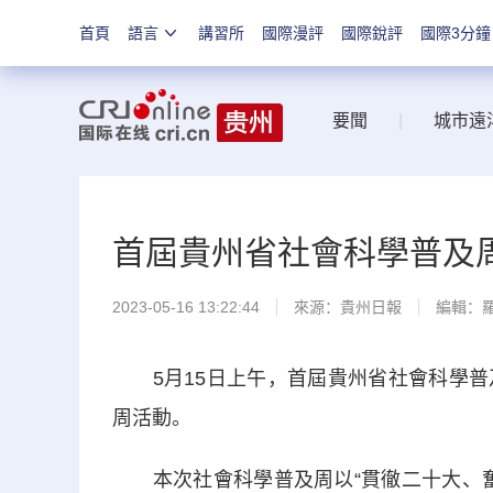
首頁
語言
講習所
國際漫評
國際銳評
國際3分鐘
要聞
|
城市遠
首屆貴州省社會科學普及
2023-05-16 13:22:44
來源：
貴州日報
編輯：
5月15日上午，首屆貴州省社會科學普
周活動。
本次社會科學普及周以“貫徹二十大、奮