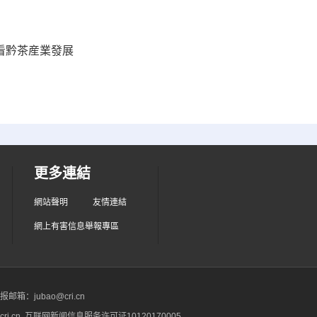
會看黔茶産業發展
更多連結
網站聲明
友情連結
網上有害信息舉報專區
箱：jubao@cri.cn
ri.cn 互联网新闻信息服务许可证10120170005