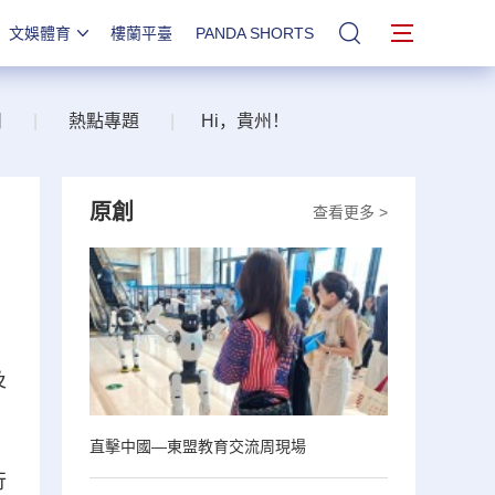
文娛體育
樓蘭平臺
PANDA SHORTS
站內搜索
州
|
熱點專題
|
Hi，貴州！
原創
查看更多 >
及
直擊中國—東盟教育交流周現場
行