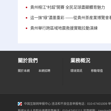
貴州榕江“村超”開賽 全民足球盡顯體育魅力
這一抹“綠”濃墨重彩 ——從貴州茶産業博覽
貴州舉行跨區域地震救援實戰拉動演練
關於我們
業務概況
關於本網
本網招聘
環球資訊
移動增值
中国互联网举报中心
违法和不良信息举报电话：010-67401009 举报邮
新闻从业人员职业道德监督电话：010-67401111 监督邮箱：jiancha@c