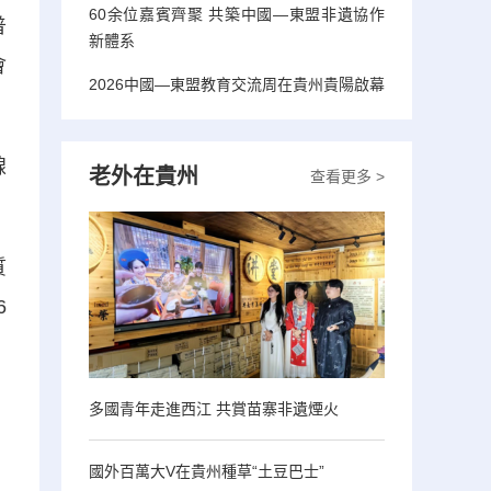
60余位嘉賓齊聚 共築中國—東盟非遺協作
普
新體系
會
2026中國—東盟教育交流周在貴州貴陽啟幕
線
老外在貴州
查看更多 >
質
6
）
多國青年走進西江 共賞苗寨非遺煙火
，
國外百萬大V在貴州種草“土豆巴士”