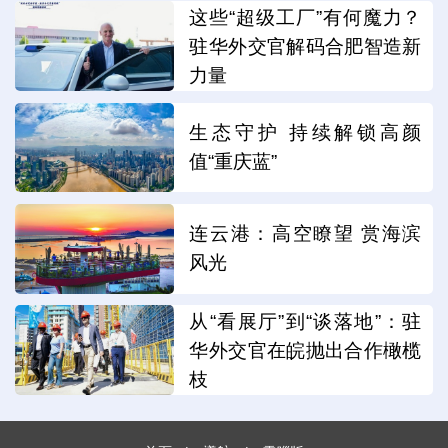
这些“超级工厂”有何魔力？
驻华外交官解码合肥智造新
力量
生态守护 持续解锁高颜
值“重庆蓝”
连云港：高空瞭望 赏海滨
风光
从“看展厅”到“谈落地”：驻
华外交官在皖抛出合作橄榄
枝