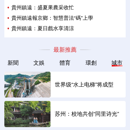
貴州鎮遠：盛夏果農采收忙
貴州鎮遠報京鄉：智慧普法“碼”上學
貴州鎮遠：夏日戲水享清涼
最新推薦
新聞
文娛
體育
環創
城市
世界级“水上电梯”将成型
苏州：校地共创“同里诗光”