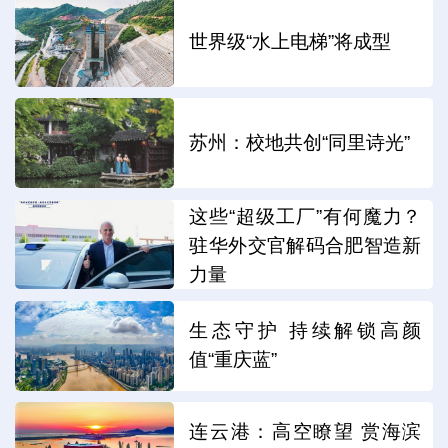
世界级“水上电梯”将成型
苏州：校地共创“同里诗光”
这些“超级工厂”有何魔力？
驻华外交官解码合肥智造新
力量
生态守护 持续解锁高颜
值“重庆蓝”
连云港：高空瞭望 赏海滨