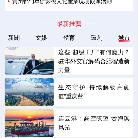
貴州都勻舉辦影視文化産業現場觀摩活動
最新推薦
新聞
文娛
體育
環創
城市
这些“超级工厂”有何魔力？
驻华外交官解码合肥智造新
力量
生态守护 持续解锁高颜
值“重庆蓝”
连云港：高空瞭望 赏海滨
风光