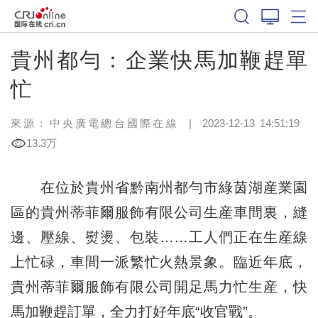
貴州都勻：企業快馬加鞭趕單
忙
來源：中央廣電總台國際在線
|
2023-12-13 14:51:19
13.3万
在位於貴州省黔南州都勻市綠茵湖産業園
區的貴州蒂菲爾服飾有限公司生産車間裏，縫
邊、壓線、熨燙、包裝……工人們正在生産線
上忙碌，車間一派繁忙火熱景象。臨近年底，
貴州蒂菲爾服飾有限公司開足馬力忙生産，快
馬加鞭趕訂單，全力打好年底“收官戰”。