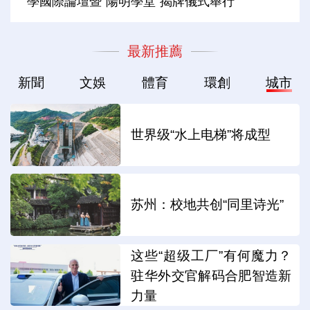
學國際論壇暨“陽明學堂”揭牌儀式舉行
最新推薦
新聞
文娛
體育
環創
城市
世界级“水上电梯”将成型
苏州：校地共创“同里诗光”
这些“超级工厂”有何魔力？
驻华外交官解码合肥智造新
力量