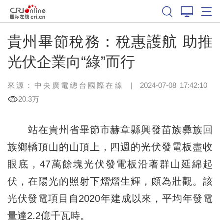
貴州畢節稅務：稅惠護航 助推
光伏企業向“綠”而行
來源：中央廣電總台國際在線
|
2024-07-08 17:42:10
20.3万
站在貴州省畢節市赫章縣興發苗族彝族回
族鄉轎頂山的山頂上，四週的光伏發電板盡收
眼底，47萬餘塊光伏發電板沿著群山延綿起
伏，在陽光的照射下熠熠生輝，頗為壯觀。該
光伏發電項目自2020年建成以來，平均年發電
量達2.2億千瓦時。