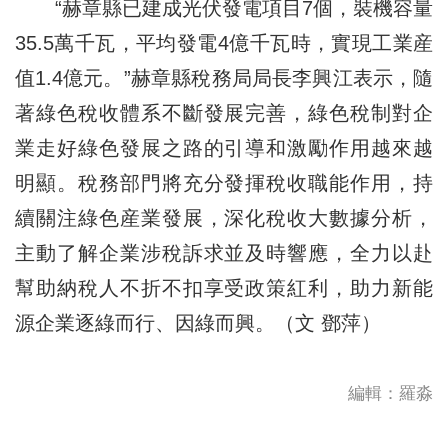
“赫章縣已建成光伏發電項目7個，裝機容量
35.5萬千瓦，平均發電4億千瓦時，實現工業産
值1.4億元。”赫章縣稅務局局長李興江表示，隨
著綠色稅收體系不斷發展完善，綠色稅制對企
業走好綠色發展之路的引導和激勵作用越來越
明顯。稅務部門將充分發揮稅收職能作用，持
續關注綠色産業發展，深化稅收大數據分析，
主動了解企業涉稅訴求並及時響應，全力以赴
幫助納稅人不折不扣享受政策紅利，助力新能
源企業逐綠而行、因綠而興。（文 鄧萍）
編輯：羅淼