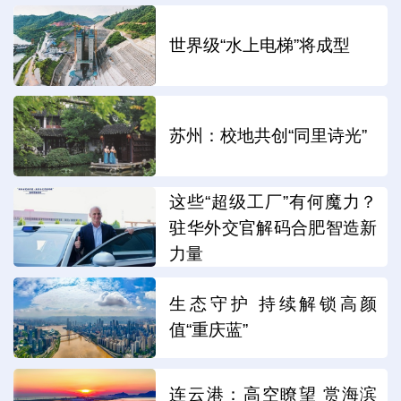
世界级“水上电梯”将成型
苏州：校地共创“同里诗光”
这些“超级工厂”有何魔力？
驻华外交官解码合肥智造新
力量
生态守护 持续解锁高颜
值“重庆蓝”
连云港：高空瞭望 赏海滨