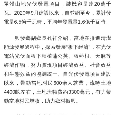
單體山地光伏發電項目，裝機容量達20萬千
瓦。2020年9月建設以來，自並網至今，累計發
電量6.5億千瓦時，平均年發電量1.6億千瓦時。
興發鄉副鄉長孔祥介紹，當地在推進清潔
能源發展過程中，探索發展“板下經濟”，在光伏
電站光伏面板下種植蒲公英、板藍根、天麻等
經濟作物，努力實現項目經濟效益、社會效益
和生態效益的協調統一。自光伏發電項目建設
以來，帶動當地村民600余人就業，流轉土地
4400畝左右，土地流轉費約3300萬元，有力帶
動當地村民增收，助力鄉村振興。