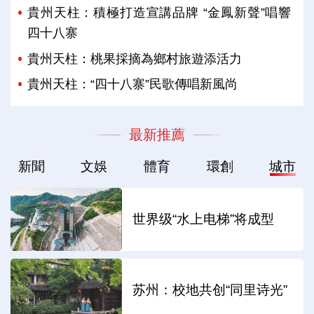
貴州天柱：積極打造宣講品牌 “金鳳新聲”唱響
四十八寨
貴州天柱：桃果採摘為鄉村旅遊添活力
貴州天柱：“四十八寨”民歌傳唱新風尚
最新推薦
新聞
文娛
體育
環創
城市
世界级“水上电梯”将成型
苏州：校地共创“同里诗光”