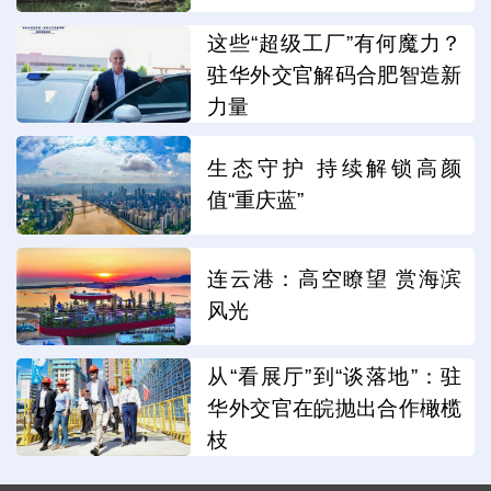
这些“超级工厂”有何魔力？
驻华外交官解码合肥智造新
力量
生态守护 持续解锁高颜
值“重庆蓝”
连云港：高空瞭望 赏海滨
风光
从“看展厅”到“谈落地”：驻
华外交官在皖抛出合作橄榄
枝