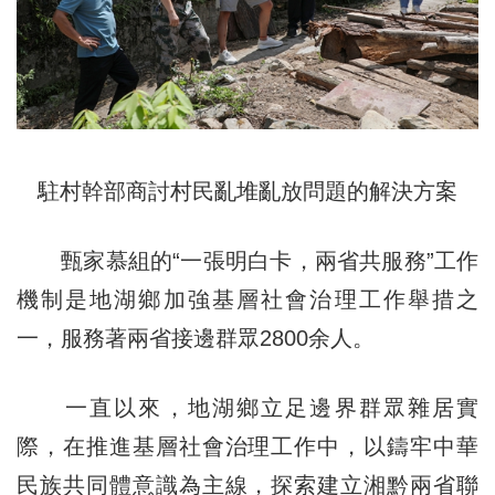
駐村幹部商討村民亂堆亂放問題的解決方案
甄家慕組的“一張明白卡，兩省共服務”工作
機制是地湖鄉加強基層社會治理工作舉措之
一，服務著兩省接邊群眾2800余人。
一直以來，地湖鄉立足邊界群眾雜居實
際，在推進基層社會治理工作中，以鑄牢中華
民族共同體意識為主線，探索建立湘黔兩省聯