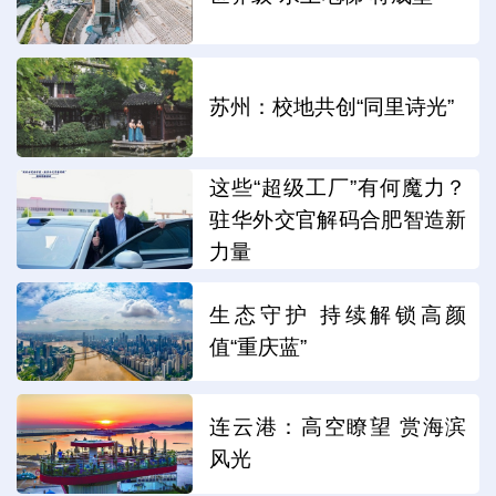
苏州：校地共创“同里诗光”
这些“超级工厂”有何魔力？
驻华外交官解码合肥智造新
力量
生态守护 持续解锁高颜
值“重庆蓝”
连云港：高空瞭望 赏海滨
风光