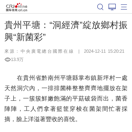
貴州平塘：“洞經濟”綻放鄉村振
興“新菌彩”
來源：中央廣電總台國際在線
|
2024-12-11 15:20:21
13.9万
在貴州省黔南州平塘縣掌布鎮新坪村一處
天然洞穴內，一排排菌棒整整齊齊地擺放在架
子上，一簇簇鮮嫩飽滿的平菇破袋而出，菌香
陣陣，工人們拿著籃筐穿梭在菌架間忙著採
摘，臉上洋溢著豐收的喜悅。