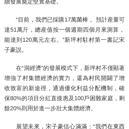
續發展奠定堅實基礎。
“目前，我們已採購17萬菌棒， 預計産量可
達51萬斤，總産值按一個週期四個月來測算，
能達到120萬元左右。”新坪村駐村第一書記宋
子豪説。
在“洞經濟”的發展模式下，新坪村不僅顯著
增強了村集體經濟的實力，還為村民開闢了增
收致富的新途徑，通過優化利益分配機制，確
保80%的項目分紅直接惠及100戶困難家庭，剩
餘20%則用於進一步壯大集體經濟。
展望未來，宋子豪信心滿滿：“我們在東西