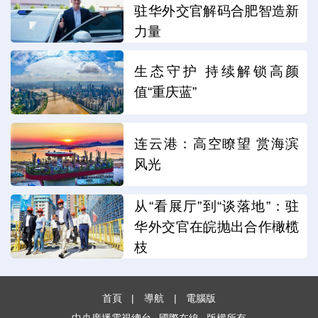
驻华外交官解码合肥智造新
力量
生态守护 持续解锁高颜
值“重庆蓝”
连云港：高空瞭望 赏海滨
风光
从“看展厅”到“谈落地”：驻
华外交官在皖抛出合作橄榄
枝
首頁
|
導航
|
電腦版