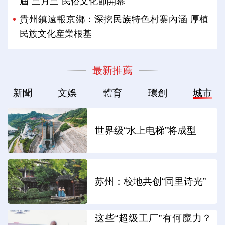
屆“三月三”民俗文化節開幕
貴州鎮遠報京鄉：深挖民族特色村寨內涵 厚植
民族文化産業根基
最新推薦
新聞
文娛
體育
環創
城市
世界级“水上电梯”将成型
苏州：校地共创“同里诗光”
这些“超级工厂”有何魔力？