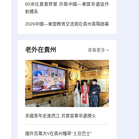
60余位嘉賓齊聚 共築中國—東盟非遺協作
新體系
2026中國—東盟教育交流周在貴州貴陽啟幕
老外在貴州
查看更多 >
多國青年走進西江 共賞苗寨非遺煙火
國外百萬大V在貴州種草“土豆巴士”