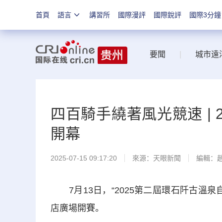
首頁
語言
講習所
國際漫評
國際銳評
國際3分鐘
要聞
|
城市遠
四百騎手繞著風光競速 |
開幕
2025-07-15 09:17:20
來源：
天眼新聞
編輯：
7月13日，“2025第二屆環石阡古溫
店廣場開賽。