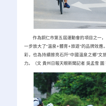
作為銅仁市第五屆運動會的項目之一，本
一步放大了“溫泉+體育+旅遊”的品牌效
彩，也為持續擦亮石阡“中國溫泉之鄉”文
力。（文 貴州日報天眼新聞記者 吳孟雪 圖