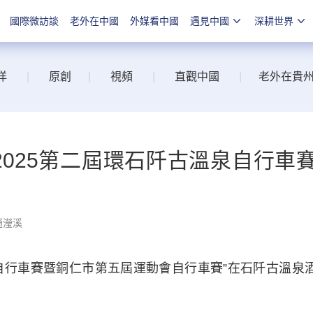
國際微訪談
老外在中國
外媒看中國
遇見中國
深耕世界
洋
|
原創
|
視頻
|
直觀中國
|
老外在貴
 2025第二屆環石阡古溫泉自行車
趙瀅溪
泉自行車賽暨銅仁市第五屆運動會自行車賽”在石阡古溫泉