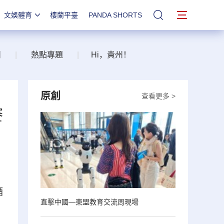
文娛體育
樓蘭平臺
PANDA SHORTS
站內搜索
州
|
熱點專題
|
Hi，貴州！
原創
查看更多 >
賽
酒
直擊中國—東盟教育交流周現場