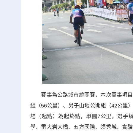
賽事為公路城市繞圈賽，本次賽事項目設
組（56公里）、男子山地公開組（42公里
場（起點）為起終點，單圈7公里，選手
學、雷大岩大橋、五方國際、領秀城、實驗