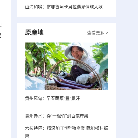
山海和鳴：當耶魯阿卡貝拉遇見侗族大歌
共
原産地
查看更多 >
沿
貴州羅甸：早春蔬菜“豐”景好
貴州赤水：從“一根竹”到百億産業
六枝特區：精深加工“鏈”動産業 賦能鄉村振
興