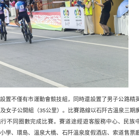
置不僅有市運動會競技組，同時還設置了男子公路精
）及女子公開組（35公里）。比賽路線以石阡古溫泉三期
繞行不同圈數完成比賽。賽道途經遊客服務中心、民族
小學、環島、溫泉大橋、石阡溫泉度假酒店、索道售票