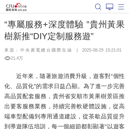
“專屬服務+深度體驗 ”貴州黃果
樹新推“DIY定制服務遊”
來源：中央廣電總台國際在線
|
2025-08-29 15:21:01
21.4万
近年來，隨著旅遊消費升級，遊客對“個性
化、品質化”的需求日益凸顯。為了進一步完善
高品質配套服務，貴州省安順市黃果樹景區推
出要客服務業務，持續完善軟硬體設施，從高
端車型配備到專用通道建設，從茶歇品質提升
到導遊隊伍培訓，每一個細節都彰顯著“以遊客