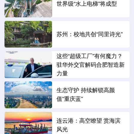
世界级“水上电梯”将成型
苏州：校地共创“同里诗光”
这些“超级工厂”有何魔力？
驻华外交官解码合肥智造新
力量
生态守护 持续解锁高颜
值“重庆蓝”
连云港：高空瞭望 赏海滨
风光