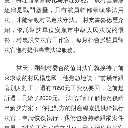
組織是戰鬥堡壘，只有黨員幹部帶頭學法用
法，才能帶動村民遵法守法。”村支書魯德璽介
紹，依託幫扶單位安順市中級人民法院的優
勢，村裏設立法官工作室，每月都會派駐員額
法官進村提供專業法律服務。
當天，剛到村委會的值日法官就接待了前
來求助的村民楊忠國，他焦急地説：“前幾年跟
著別人打工，還有7850元工資沒要回，之前起
訴過，只給了2000元。”法官詳細了解情況後給
出解決方案：“你把對方的財産線索提供給執行
法官，申請恢復執行，我們也會持續跟蹤案件
進展。”法官工作室成立以來，已下派值日法官