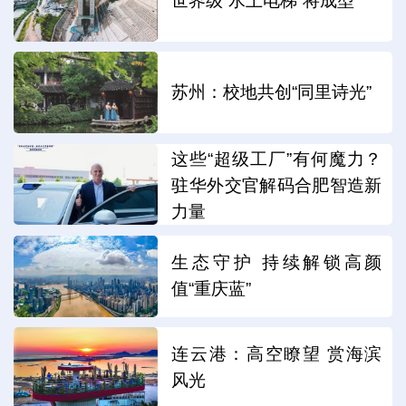
世界级“水上电梯”将成型
苏州：校地共创“同里诗光”
这些“超级工厂”有何魔力？
驻华外交官解码合肥智造新
力量
生态守护 持续解锁高颜
值“重庆蓝”
连云港：高空瞭望 赏海滨
风光