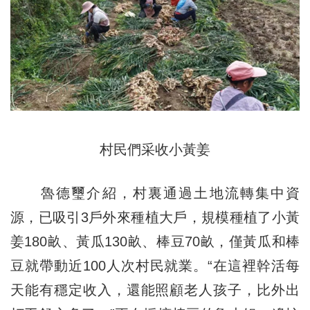
村民們采收小黃姜
魯德璽介紹，村裏通過土地流轉集中資
源，已吸引3戶外來種植大戶，規模種植了小黃
姜180畝、黃瓜130畝、棒豆70畝，僅黃瓜和棒
豆就帶動近100人次村民就業。“在這裡幹活每
天能有穩定收入，還能照顧老人孩子，比外出