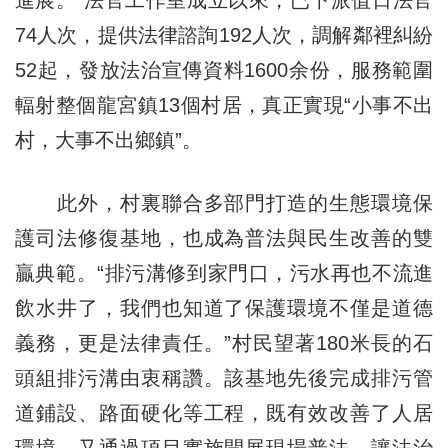
74人次，提供法律諮詢192人次，調解鄰裡糾紛
52起，發放法治宣傳資料1600余份，服務範圍
輻射整個龍宮鎮13個村居，真正實現“小事不出
村，大事不出鄉鎮”。
此外，村裏聯合多部門打造的生態環境保
護司法修復基地，也成為普法與民生改善的雙
贏典範。“排污溝修到家門口，污水再也不流進
飲水井了，我們也知道了保護環境不僅是道德
義務，更是法律責任。”村民望著180米長的石
頭組排污溝由衷稱讚。該基地先後完成排污管
道鋪設、路面硬化等工程，既有效改善了人居
環境，又通過項目實施開展現場普法，讓法治