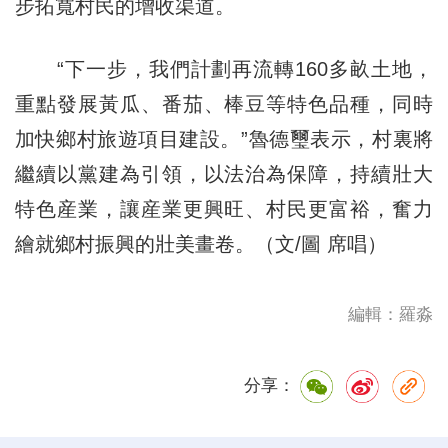
步拓寬村民的增收渠道。
“下一步，我們計劃再流轉160多畝土地，
重點發展黃瓜、番茄、棒豆等特色品種，同時
加快鄉村旅遊項目建設。”魯德璽表示，村裏將
繼續以黨建為引領，以法治為保障，持續壯大
特色産業，讓産業更興旺、村民更富裕，奮力
繪就鄉村振興的壯美畫卷。（文/圖 席唱）
編輯：羅淼
分享：