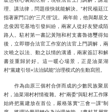
理、講法律，問題很快就能解決。”村民楊廷江
指著家門口的“三尺徑”説。兩年前，他與鄰居文
忠俊因宅基地引發糾紛，兩家人從好友變成陌
路人。駐村第一書記黃翔和村支書魯德璽得知
後，立即聯合法官工作室的法官上門調解，兩
次曉之以法、動之以情的溝通，兩家簽訂和解
書並重歸於好。這一暖心場景，正是油菜湖
村“黨建引領+法治賦能”治理模式的生動寫照。
作為由原三個村合併而成的少數民族聚居
村，油菜湖村村情複雜。村“兩委”與駐村工作隊
始終把黨建放在首位，嚴格落實“三會一課”制
度，將理論學習轉化為治理效能。“農村基層黨