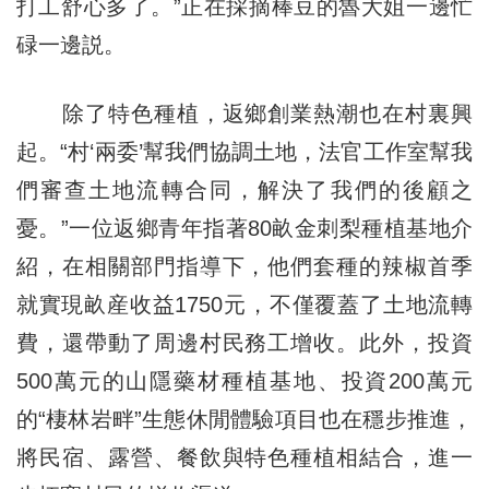
打工舒心多了。”正在採摘棒豆的魯大姐一邊忙
碌一邊説。
除了特色種植，返鄉創業熱潮也在村裏興
起。“村‘兩委’幫我們協調土地，法官工作室幫我
們審查土地流轉合同，解決了我們的後顧之
憂。”一位返鄉青年指著80畝金刺梨種植基地介
紹，在相關部門指導下，他們套種的辣椒首季
就實現畝産收益1750元，不僅覆蓋了土地流轉
費，還帶動了周邊村民務工增收。此外，投資
500萬元的山隱藥材種植基地、投資200萬元
的“棲林岩畔”生態休閒體驗項目也在穩步推進，
將民宿、露營、餐飲與特色種植相結合，進一