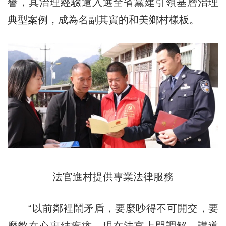
譽，其治理經驗還入選全省黨建引領基層治理
典型案例，成為名副其實的和美鄉村樣板。
法官進村提供專業法律服務
“以前鄰裡鬧矛盾，要麼吵得不可開交，要
麼憋在心裏結疙瘩，現在法官上門調解，講道