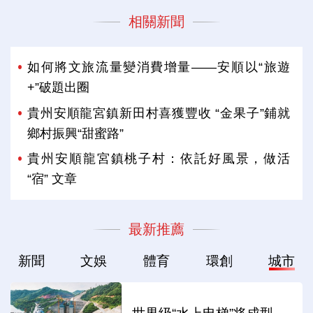
相關新聞
如何將文旅流量變消費增量——安順以“旅遊
+”破題出圈
貴州安順龍宮鎮新田村喜獲豐收 “金果子”鋪就
鄉村振興“甜蜜路”
貴州安順龍宮鎮桃子村：依託好風景，做活
“宿” 文章
最新推薦
新聞
文娛
體育
環創
城市