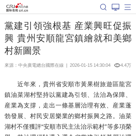
黨建引領強根基 産業興旺促振
興 貴州安順龍宮鎮繪就和美鄉
村新圖景
來源：中央廣電總台國際在線
|
2026-01-15 14:30:04
4.4万
近年來，貴州省安順市黃果樹旅遊區龍宮
鎮油菜湖村堅持以黨建為引領、法治為保障、
産業為支撐，走出一條基層治理有效、産業蓬
勃發展、村民安居樂業的鄉村振興之路。油菜
湖村不僅獲評“安順市民主法治示範村”等多項榮