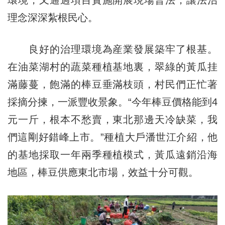
理念深深紮根民心。
良好的治理環境為産業發展築牢了根基。
在油菜湖村的蔬菜種植基地裏，翠綠的黃瓜挂
滿藤蔓，飽滿的棒豆垂滿枝頭，村民們正忙著
採摘分揀，一派豐收景象。“今年棒豆價格能到4
元一斤，根本不愁賣，東北那邊天冷缺菜，我
們這剛好錯峰上市。”種植大戶潘世江介紹，他
的基地採取一年兩季種植模式，黃瓜遠銷沿海
地區，棒豆供應東北市場，效益十分可觀。