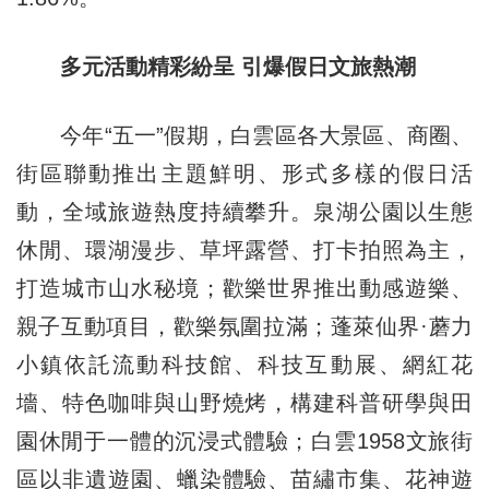
多元活動精彩紛呈 引爆假日文旅熱潮
今年“五一”假期，白雲區各大景區、商圈、
街區聯動推出主題鮮明、形式多樣的假日活
動，全域旅遊熱度持續攀升。泉湖公園以生態
休閒、環湖漫步、草坪露營、打卡拍照為主，
打造城市山水秘境；歡樂世界推出動感遊樂、
親子互動項目，歡樂氛圍拉滿；蓬萊仙界·蘑力
小鎮依託流動科技館、科技互動展、網紅花
墻、特色咖啡與山野燒烤，構建科普研學與田
園休閒于一體的沉浸式體驗；白雲1958文旅街
區以非遺遊園、蠟染體驗、苗繡市集、花神遊