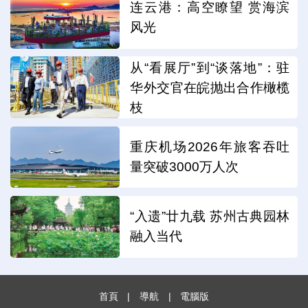
连云港：高空瞭望 赏海滨
风光
从“看展厅”到“谈落地”：驻
华外交官在皖抛出合作橄榄
枝
重庆机场2026年旅客吞吐
量突破3000万人次
“入遗”廿九载 苏州古典园林
融入当代
首頁
|
導航
|
電腦版