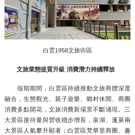
白雲1958文旅街區
文旅業態提質升級 消費潛力持續釋放
假期期間，白雲區持續推動文旅商體深度
融合，生態觀光、親子遊樂、鄉村休閒、商圈
消費多點開花，文旅消費新場景不斷涌現。三
大景區接待量與營收穩步增長，泉湖、蓬萊兩
大景區人氣攀升顯著；白雲區梵華里商圈、趣