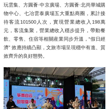
玩雲集、方圓薈·中京廣場、方圓薈·北尚華城購
物中心、七冶雲泰廣場五大重點商圈，累計接
待客流101500人次，實現營業總收入198萬
元，客流集聚，營業總收入穩步提升，帶動餐
飲、零售、住宿等相關産業同步升溫，“假日經
濟” 效應持續凸顯，文旅市場呈現穩中有進、質
效齊升的良好態勢。