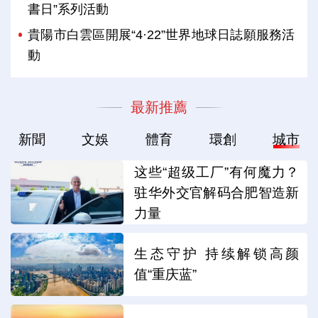
書日”系列活動
貴陽市白雲區開展“4·22”世界地球日誌願服務活
動
最新推薦
新聞
文娛
體育
環創
城市
这些“超级工厂”有何魔力？
驻华外交官解码合肥智造新
力量
生态守护 持续解锁高颜
值“重庆蓝”