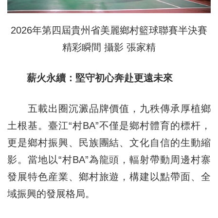
2026年第四屆貴州省美麗鄉村籃球聯賽半決賽
精彩瞬間 攝影 張家精
薪火永續：堅守初心奔赴更遠未來
五載出圈沉澱品牌價值，九秩傳承厚植鄉
土根基。臺江“村BA”不僅是鄉村體育的標杆，
更是鄉村振興、民族團結、文化自信的生動縮
影。當地以“村BA”為龍頭，輻射帶動周邊村寨
發展特色産業、鄉村旅遊，構建以點帶面、全
域振興的發展格局。