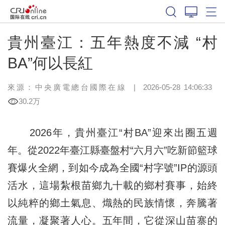
貴州臺江：五年熱度不減 “村
BA”何以長紅
來源：中央廣電總台國際在線
|
2026-05-28 14:06:33
30.2万
2026年，貴州臺江“村BA”迎來出圈五週
年。從2022年臺江縣臺盤村“六月六”吃新節籃球
賽爆火全網，到如今成為全國“村字號”IP的源頭
活水，這場紮根苗鄉九十載的鄉村賽事，始終
以純粹的鄉土氣息、熾熱的民族情懷，奔騰著
流量，凝聚著人心。五年間，它從深山苗寨的