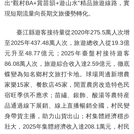
出“觀村BA+賞苗韻+遊山水”精品旅遊線路，實
現短期流量向長期文旅優勢轉化。
臺江縣遊客接待量從2020年275.5萬人次增
至2025年437.48萬人次，旅遊總收入從19.3億
元升至48.77億元；2025年臺盤村接待遊客
86.08萬人次，旅遊綜合收入達2.59億元，徹底
蝶變為知名鄉村文旅打卡地。球場周邊新增農
家樂15家、餐飲店45家，閒置農房改造特色民
宿旺季供不應求；苗繡、銀飾、酸湯等農特産
品通過線下展銷、線上直播暢銷全國，村民變
身帶貨主播，助力山貨出山；村集體經濟穩步
壯大，2025年集體經濟收入達208.1萬元，村民