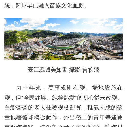
統，籃球早已融入苗族文化血脈。
臺江縣城美如畫 攝影 曾皎飛
九十年來，賽事規則在變、場地設施在
變，但“全民參與、純粹熱愛”的初心從未改變。
白髮蒼蒼的老人拄著拐杖觀賽，稚氣未脫的孩
童抱著籃球模倣動作，外出務工的青年每逢賽