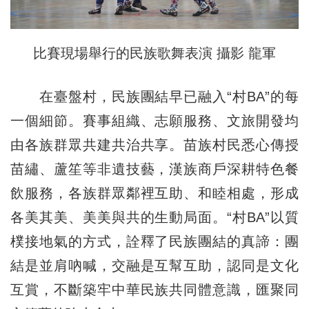
比賽現場舉行的民族歌舞表演 攝影 龍軍
在臺盤村，民族團結早已融入“村BA”的每
一個細節。賽事組織、志願服務、文旅開發均
由各族群眾共建共治共享。苗族村民悉心傳授
苗繡、蘆笙等非遺技藝，漢族商戶深耕特色餐
飲服務，各族群眾鄰裡互助、和睦相處，形成
各美其美、美美與共的生動局面。“村BA”以質
樸接地氣的方式，詮釋了民族團結的真諦：團
結是並肩吶喊，交融是互幫互助，認同是文化
互賞，不斷築牢中華民族共同體意識，匯聚同