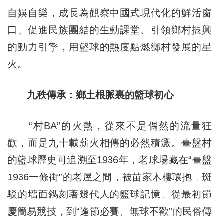
自娛自樂，成長為觀察中國式現代化的鮮活窗
口、促進民族團結的生動課堂、引領鄉村振興
的動力引擎，用籃球的熱度點燃鄉村發展的星
火。
九秩傳承：鄉土根脈裏的籃球初心
“村BA”的火熱，從來不是偶然的流量狂
歡，而是九十載薪火相傳的必然積澱。臺盤村
的籃球歷史可追溯至1936年，老球場藏在“臺盤
1936一條街”的老屋之間，被苗家木樓環抱，斑
駁的墻面鐫刻著幾代人的籃球記憶。從最初節
慶簡易競技，到“逢節必賽、無球不歡”的民俗傳