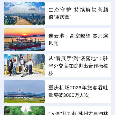
生态守护 持续解锁高颜
值“重庆蓝”
连云港：高空瞭望 赏海滨
风光
从“看展厅”到“谈落地”：驻
华外交官在皖抛出合作橄榄
枝
重庆机场2026年旅客吞吐
量突破3000万人次
“入遗”廿九载 苏州古典园林