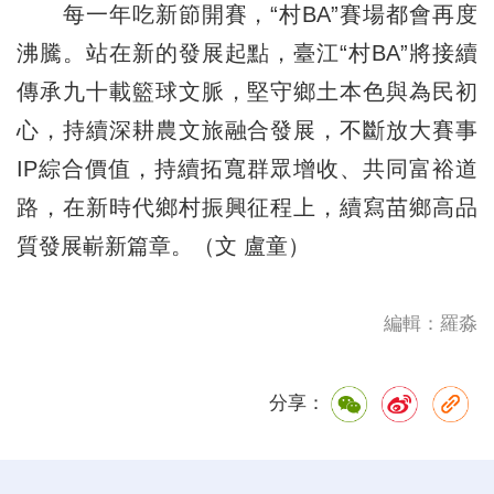
每一年吃新節開賽，“村BA”賽場都會再度
沸騰。站在新的發展起點，臺江“村BA”將接續
傳承九十載籃球文脈，堅守鄉土本色與為民初
心，持續深耕農文旅融合發展，不斷放大賽事
IP綜合價值，持續拓寬群眾增收、共同富裕道
路，在新時代鄉村振興征程上，續寫苗鄉高品
質發展嶄新篇章。（文 盧童）
編輯：羅淼
分享：