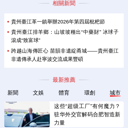
相關新聞
貴州臺江革一鎮舉辦2026年第四屆枇杷節
貴州臺江排羊鄉：山坡坡種出“中藥財” 冰球子
滾成“致富球”
跨越山海傳匠心 苗韻非遺綻甬城——貴州臺江
非遺傳承人赴寧波交流成果豐碩
最新推薦
新聞
文娛
體育
環創
城市
这些“超级工厂”有何魔力？
驻华外交官解码合肥智造新
力量