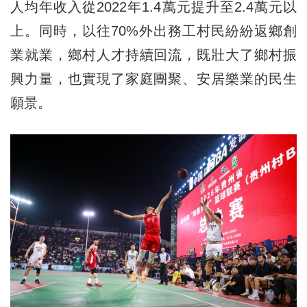
人均年收入從2022年1.4萬元提升至2.4萬元以
上。同時，以往70%外出務工村民紛紛返鄉創
業就業，鄉村人才持續回流，既壯大了鄉村振
興力量，也實現了家庭團聚、安居樂業的民生
願景。