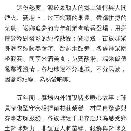
這份熱度，源於最動人的鄉土溫情與人間
煙火。賽場上，放下鋤頭的果農、帶傷拼搏的
菜農、返鄉追夢的青年創業者輪番登場，用拼
搏詮釋對籃球的純粹熱愛；賽場邊，苗族群眾
身著盛裝吹奏蘆笙、跳起木鼓舞，各族群眾圍
坐觀賽、同享米酒美食，免費酸湯、糯米飯傳
遞鄰裡溫情，各地球迷不分地域、不分民族，
因籃球結緣、為熱愛吶喊。
五年間，賽場內外涌現諸多暖心故事：球
員帶傷堅守賽場捍衛村莊榮譽，村民自發參與
賽事志願服務，各族球迷千里奔赴只為感受鄉
土籃球魅力，非遺匠人將苗繡、銀飾與籃球文