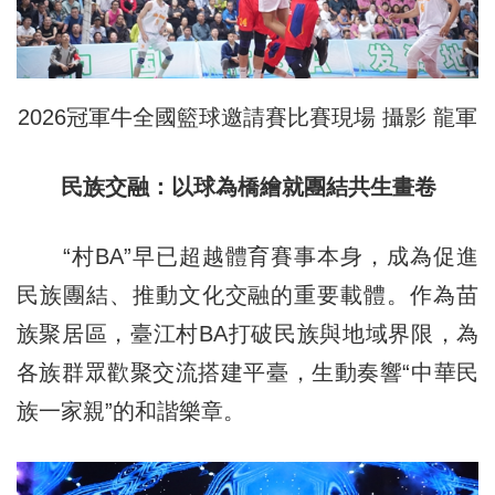
2026冠軍牛全國籃球邀請賽比賽現場 攝影 龍軍
民族交融：以球為橋繪就團結共生畫卷
“村BA”早已超越體育賽事本身，成為促進
民族團結、推動文化交融的重要載體。作為苗
族聚居區，臺江村BA打破民族與地域界限，為
各族群眾歡聚交流搭建平臺，生動奏響“中華民
族一家親”的和諧樂章。