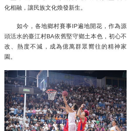
化相融，讓民族文化煥發新生。
如今，各地鄉村賽事IP遍地開花，作為源
頭活水的臺江村BA依舊堅守鄉土本色，初心不
改、熱度不減，成為億萬群眾嚮往的精神家
園。