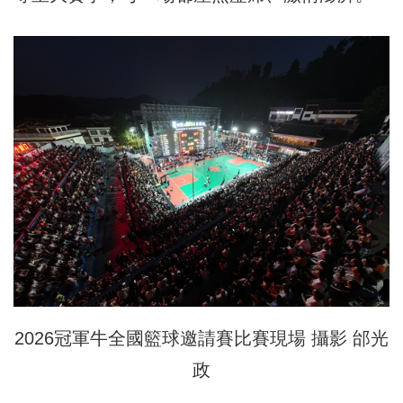
2026冠軍牛全國籃球邀請賽比賽現場 攝影 邰光
政