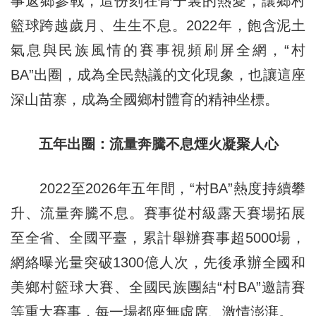
事返鄉參戰，這份刻在骨子裏的熱愛，讓鄉村
籃球跨越歲月、生生不息。2022年，飽含泥土
氣息與民族風情的賽事視頻刷屏全網，“村
BA”出圈，成為全民熱議的文化現象，也讓這座
深山苗寨，成為全國鄉村體育的精神坐標。
五年出圈：流量奔騰不息煙火凝聚人心
2022至2026年五年間，“村BA”熱度持續攀
升、流量奔騰不息。賽事從村級露天賽場拓展
至全省、全國平臺，累計舉辦賽事超5000場，
網絡曝光量突破1300億人次，先後承辦全國和
美鄉村籃球大賽、全國民族團結“村BA”邀請賽
等重大賽事，每一場都座無虛席、激情澎湃。