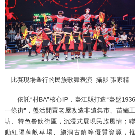
比賽現場舉行的民族歌舞表演 攝影 張家精
依託“村BA”核心IP，臺江縣打造“臺盤1936
一條街”，盤活閒置老屋改造非遺集市、苗繡工
坊、特色餐飲街區，沉浸式展現民族風情；聯
動紅陽萬畝草場、施洞古鎮等優質資源，推