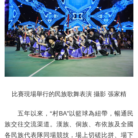
比賽現場舉行的民族歌舞表演 攝影 張家精
五年以來，“村BA”以籃球為紐帶，暢通民
族交往交流渠道。漢族、侗族、布依族及全國
各民族代表隊同場競技，場上切磋比拼、場下