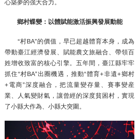
心築夢的強大合力。
鄉村蝶變：以體賦能激活振興發展動能
“村BA”的價值，早已超越體育本身，成為
帶動臺江經濟發展、賦能農文旅融合、帶領百
姓增收致富的核心引擎。五年間，臺江縣牢牢
抓住“村BA”出圈機遇，推動“體育+非遺+鄉村
+電商”深度融合，把流量變存量、賽事變産
業、人氣變財氣，讓曾經的深度貧困村，實現
了小縣大作為、小縣大突圍。