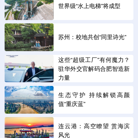
世界级“水上电梯”将成型
苏州：校地共创“同里诗光”
这些“超级工厂”有何魔力？
驻华外交官解码合肥智造新
力量
生态守护 持续解锁高颜
值“重庆蓝”
连云港：高空瞭望 赏海滨
风光