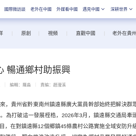
國際微訪談
老外在中國
外媒看中國
遇見中國
深耕世界
洋
|
原創
|
視頻
|
直觀中國
|
老外在貴
心 暢通鄉村助振興
線
編輯：羅淼
責編：趙瀅溪
，貴州省黔東南州鎮遠縣廣大黨員幹部始終把解決群
。為打破這一發展桎梏，2026年3月，鎮遠縣交通局牽
目，在對鎮遠縣12個鄉鎮45條農村公路實施全域安防升