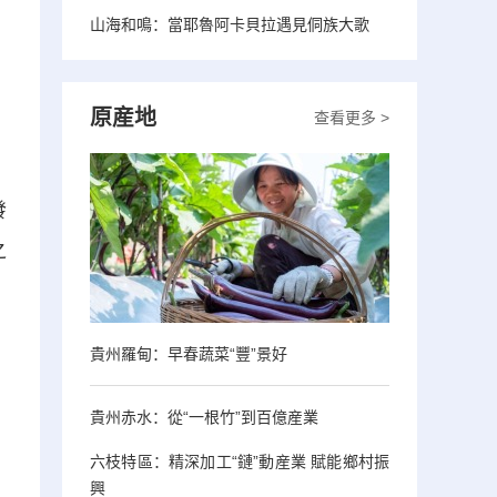
山海和鳴：當耶魯阿卡貝拉遇見侗族大歌
原産地
查看更多 >
，
發
之
貴州羅甸：早春蔬菜“豐”景好
貴州赤水：從“一根竹”到百億産業
六枝特區：精深加工“鏈”動産業 賦能鄉村振
興