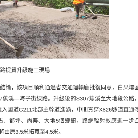
路提質升級施工現場
論，該項目順利通過省交通運輸廳批復同意，白果壩
7蕉溪—海子街線路。升級後的S307蕉溪至大地段公路
入國道G211北部主幹道進渝，中間貫穿X826縣道直通
古、都坪、尚寨、大地5個鄉鎮，路網輻射效應進一步
原3.5米拓寬至4.5米。