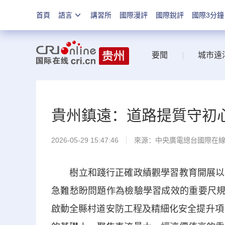
首頁
語言
講習所
國際漫評
國際銳評
國際3分鐘
要聞
|
城市遠
貴州鎮遠：道路提質守初
2026-05-29 15:47:46
來源：中央廣電總台國際在
樹立和踐行正確政績觀學習教育開展以來
急難愁盼問題作為檢驗學習成效的重要尺規
啟動全縣村道安防工程及精細化安全提升項