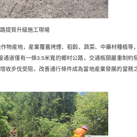
路提質升級施工現場
作物産地，産業覆蓋烤煙、稻穀、蔬菜、中藥材種植等
接通道僅有一條3.5米寬的鄉村公路，交通瓶頸嚴重制約
增收步伐受阻，改善通行條件成為當地産業發展的當務