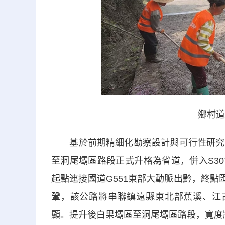
鄉村道
基於前期精細化勘察設計與可行性研究結
至洞尾壩區路段正式升格為省道，併入S30
起點連接國道G551東部大動脈出黔，終點匯
鞏，該公路將串聯鎮遠縣東北部蕉溪、江
顯。提升後白果壩區至洞尾壩區路段，寬度將由