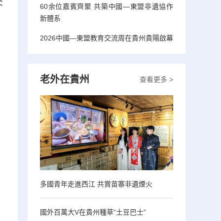
交
60余位嘉賓齊聚 共築中國—東盟非遺協作
新體系
2026中國—東盟教育交流周在貴州貴陽啟幕
，
老外在貴州
查看更多 >
多國青年走進西江 共賞苗寨非遺煙火
國外百萬大V在貴州種草“土豆巴士”