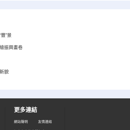
豐”景
合繪振興畫卷
新貌
更多連結
網站聲明
友情連結