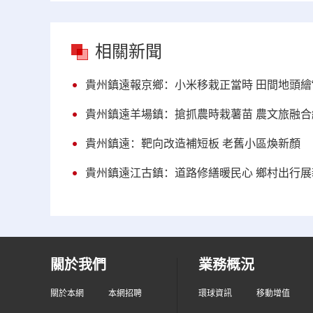
相關新聞
貴州鎮遠報京鄉：小米移栽正當時 田間地頭繪“
貴州鎮遠羊場鎮：搶抓農時栽薯苗 農文旅融
貴州鎮遠：靶向改造補短板 老舊小區煥新顏
貴州鎮遠江古鎮：道路修繕暖民心 鄉村出行展
關於我們
業務概況
關於本網
本網招聘
環球資訊
移動增值