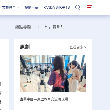
文娛體育
樓蘭平臺
PANDA SHORTS
站內搜索
州
|
熱點專題
|
Hi，貴州！
原創
查看更多 >
眾
頭
直擊中國—東盟教育交流周現場
級