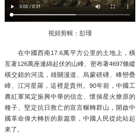
視頻剪輯：彭瑾
在中國西南17.6萬平方公里的土地上，橫
亙著126萬座連綿起伏的山峰、密布著4697條縱
橫交錯的河流，雄關漫道、烏蒙磅礡、峰巒疊
嶂、江河星羅，這裡是貴州。90年前，中國工
農紅軍篤定振興中華的信念、懷揣星火燎原的
種子、堅定抗日救亡的宣言輾轉群山，開啟中
國革命偉大轉折的新篇章，中國人民從此站起
來了。