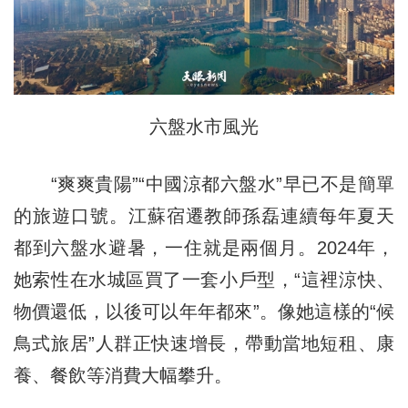
六盤水市風光
“爽爽貴陽”“中國涼都六盤水”早已不是簡單
的旅遊口號。江蘇宿遷教師孫磊連續每年夏天
都到六盤水避暑，一住就是兩個月。2024年，
她索性在水城區買了一套小戶型，“這裡涼快、
物價還低，以後可以年年都來”。像她這樣的“候
鳥式旅居”人群正快速增長，帶動當地短租、康
養、餐飲等消費大幅攀升。