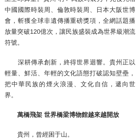
中國國際時裝周、倫敦時裝周、日本大阪世博
會，斬獲全球非遺傳播重磅獎項，全網話題播
放量突破120億次，讓民族盛裝成為世界級潮流
符號。
深耕傳承創新，終得世界迴響。貴州正以
輕量、鮮活、年輕的文化語態打破認知壁壘，
把中華民族的煙火浪漫、文化自信，遞向世
界。
萬橋飛架 世界橋梁博物館越來越開放
貴州，曾經困于山。