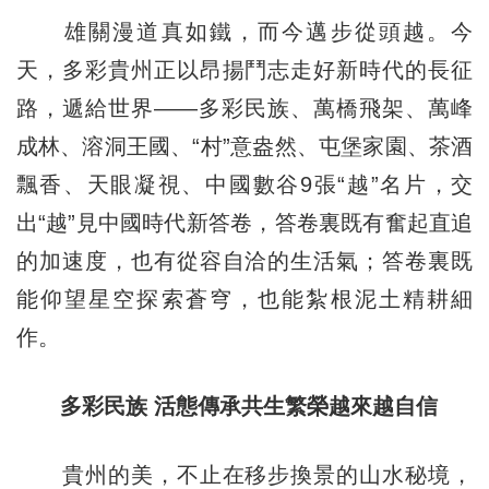
雄關漫道真如鐵，而今邁步從頭越。今
天，多彩貴州正以昂揚鬥志走好新時代的長征
路，遞給世界——多彩民族、萬橋飛架、萬峰
成林、溶洞王國、“村”意盎然、屯堡家園、茶酒
飄香、天眼凝視、中國數谷9張“越”名片，交
出“越”見中國時代新答卷，答卷裏既有奮起直追
的加速度，也有從容自洽的生活氣；答卷裏既
能仰望星空探索蒼穹，也能紮根泥土精耕細
作。
多彩民族 活態傳承共生繁榮越來越自信
貴州的美，不止在移步換景的山水秘境，