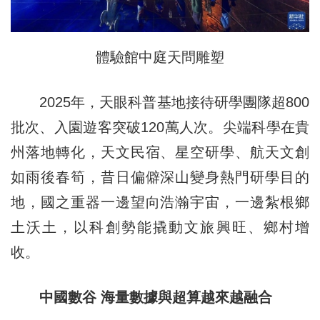
體驗館中庭天問雕塑
2025年，天眼科普基地接待研學團隊超800
批次、入園遊客突破120萬人次。尖端科學在貴
州落地轉化，天文民宿、星空研學、航天文創
如雨後春筍，昔日偏僻深山變身熱門研學目的
地，國之重器一邊望向浩瀚宇宙，一邊紮根鄉
土沃土，以科創勢能撬動文旅興旺、鄉村增
收。
中國數谷 海量數據與超算越來越融合