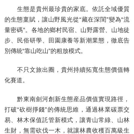
生態是貴州最珍貴的家底。依託全域優質
的生態稟賦，讓山野風光從“藏在深閨”變為“流
量密碼”。各地的鄉村民宿、山野露營、山地徒
步、民俗研學、田園康養等新潮業態，徹底告
別傳統“靠山吃山”的粗放模式。
不只文旅出圈，貴州持續拓寬生態價值轉
化賽道。
黔東南劍河創新生態産品價值實現路徑，
打破“砍樹掙錢”的傳統思維，通過林業碳票交
易、林木保值託管新模式，讓青山常綠、山林
生財，無需砍伐一木，就讓林農收穫百萬級生