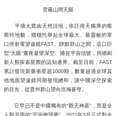
雲霧山間天眼
平塘大窩凼天然洼地，依託得天獨厚的喀
斯特地貌，穩穩托舉起全球最大、最靈敏的單
口徑射電望遠鏡FAST。靜默群山之間，這口巨
型“天眼”晝夜凝望深空、捕捉宇宙信號，持續刷
新人類探索星際的認知邊界。截至目前，FAST
累計發現新脈衝星超1000顆，數量超過全球其
他地面望遠鏡同期發現總和，讓中國深空探索
的目光，從貴州群山望向浩瀚蒼穹。
它早已不是中國獨有的“觀天神器”，而是全
人類共用的“宇宙瞭望臺”。2021年3月正式對全