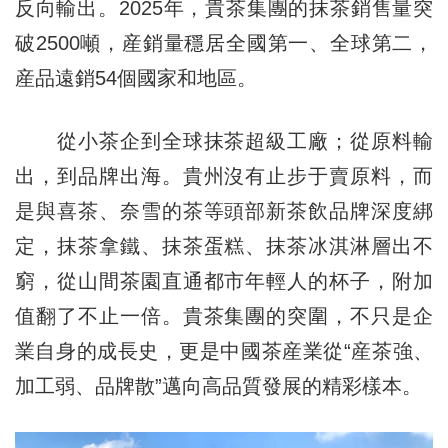
反向輸出。2025年，貴茶集團的抹茶銷售量突
破2500噸，産銷量穩居全國第一、全球第二，
産品遠銷54個國家和地區。
從小茶企到全球抹茶超級工廠；從原料輸
出，到品牌出海。貴州沒有止步于賣原料，而
是與喜茶、奈雪的茶等頭部新茶飲品牌深度綁
定，抹茶拿鐵、抹茶蛋糕、抹茶冰淇淋層出不
窮，從山間茶園直通都市年輕人的杯子，附加
值翻了不止一倍。貴茶集團的突圍，不只是企
業自身的成長史，更是中國茶産業從“産茶強、
加工弱、品牌散”邁向高品質發展的精彩樣本。