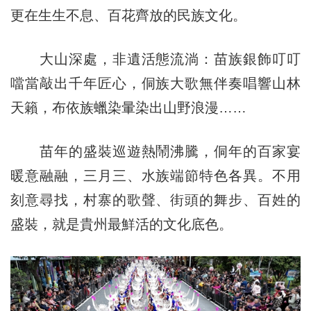
更在生生不息、百花齊放的民族文化。
大山深處，非遺活態流淌：苗族銀飾叮叮
噹當敲出千年匠心，侗族大歌無伴奏唱響山林
天籟，布依族蠟染暈染出山野浪漫……
苗年的盛裝巡遊熱鬧沸騰，侗年的百家宴
暖意融融，三月三、水族端節特色各異。不用
刻意尋找，村寨的歌聲、街頭的舞步、百姓的
盛裝，就是貴州最鮮活的文化底色。