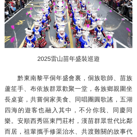
2025雷山苗年盛裝巡遊
黔東南黎平侗年盛會裏，侗族歌師、苗族
蘆笙手、布依族群眾歡聚一堂，各族鄉親圍坐
長桌宴，共嘗侗家美食、同唱團圓歌謠，五湖
四海的遊客也融入其中，不分你我、同慶同
樂。安順西秀區東門莊村，漢苗群眾世代比鄰
而居，祖輩攜手修渠治水、共渡難關的故事代