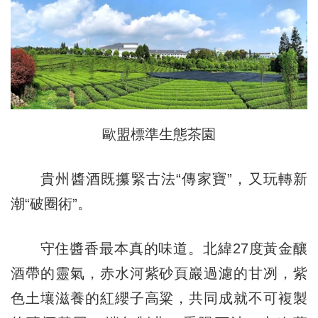
歐盟標準生態茶園
貴州醬酒既攥緊古法“傳家寶”，又玩轉新
潮“破圈術”。
守住醬香最本真的味道。北緯27度黃金釀
酒帶的靈氣，赤水河紫砂頁巖過濾的甘冽，紫
色土壤滋養的紅纓子高粱，共同成就不可複製