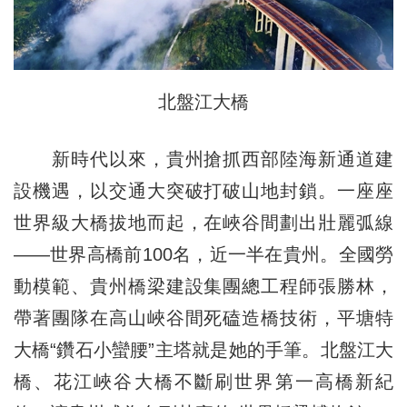
北盤江大橋
新時代以來，貴州搶抓西部陸海新通道建
設機遇，以交通大突破打破山地封鎖。一座座
世界級大橋拔地而起，在峽谷間劃出壯麗弧線
——世界高橋前100名，近一半在貴州。全國勞
動模範、貴州橋梁建設集團總工程師張勝林，
帶著團隊在高山峽谷間死磕造橋技術，平塘特
大橋“鑽石小蠻腰”主塔就是她的手筆。北盤江大
橋、花江峽谷大橋不斷刷世界第一高橋新紀