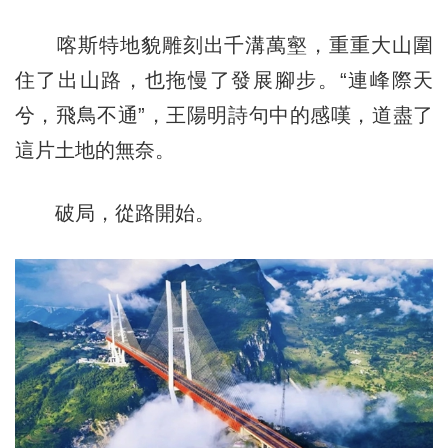
喀斯特地貌雕刻出千溝萬壑，重重大山圍
住了出山路，也拖慢了發展腳步。“連峰際天
兮，飛鳥不通”，王陽明詩句中的感嘆，道盡了
這片土地的無奈。
破局，從路開始。