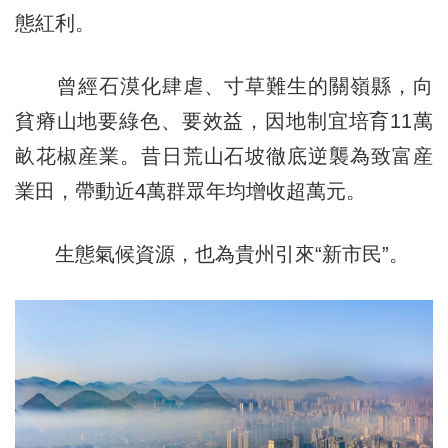
態紅利。
曾經石漠化肆虐、寸草難生的關嶺縣，向
貧瘠山地要綠色、要效益，因地制宜培育11萬
畝花椒産業。昔日荒山石坡徹底逆襲為致富産
業田，帶動近4萬群眾年均增收超萬元。
生態氣候資源，也為貴州引來“新市民”。