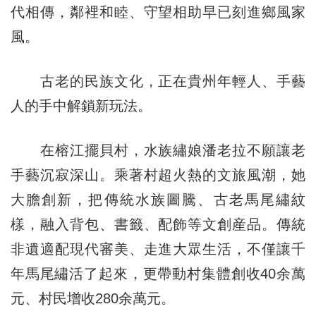
代相傳，鄰裡和睦、守望相助早已刻進鄉風家
風。
古老的民族文化，正在貴州年輕人、手藝
人的手中解鎖新玩法。
在榕江擺貝村，水族繡娘潘老拉不願讓老
手藝沉寂深山。乘著村超火熱的文旅風潮，她
大膽創新，把傳統水族圖騰、古老馬尾繡紋
樣，融入背包、書籤、配飾等文創産品。傳統
非遺適配現代審美、走進大眾生活，不僅讓千
年馬尾繡活了起來，更帶動村集體創收40余萬
元、村民增收280余萬元。