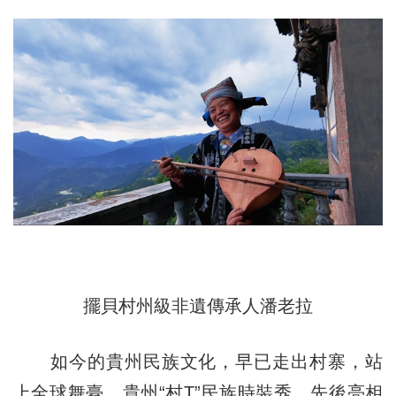
擺貝村州級非遺傳承人潘老拉
如今的貴州民族文化，早已走出村寨，站
上全球舞臺。貴州“村T”民族時裝秀，先後亮相