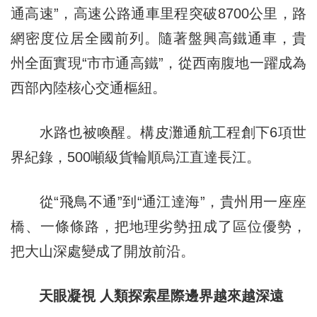
通高速”，高速公路通車里程突破8700公里，路
網密度位居全國前列。隨著盤興高鐵通車，貴
州全面實現“市市通高鐵”，從西南腹地一躍成為
西部內陸核心交通樞紐。
水路也被喚醒。構皮灘通航工程創下6項世
界紀錄，500噸級貨輪順烏江直達長江。
從“飛鳥不通”到“通江達海”，貴州用一座座
橋、一條條路，把地理劣勢扭成了區位優勢，
把大山深處變成了開放前沿。
天眼凝視 人類探索星際邊界越來越深遠