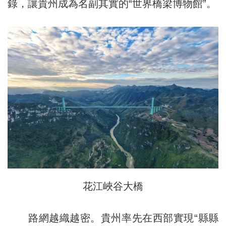
錄，讓貴州成為名副其實的“世界橋梁博物館”。
花江峽谷大橋
路網越織越密。貴州率先在西部實現“縣縣