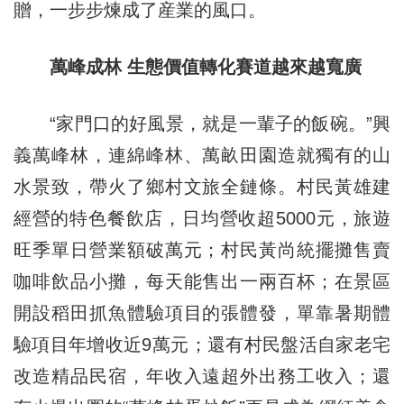
贈，一步步煉成了産業的風口。
萬峰成林 生態價值轉化賽道越來越寬廣
“家門口的好風景，就是一輩子的飯碗。”興
義萬峰林，連綿峰林、萬畝田園造就獨有的山
水景致，帶火了鄉村文旅全鏈條。村民黃雄建
經營的特色餐飲店，日均營收超5000元，旅遊
旺季單日營業額破萬元；村民黃尚統擺攤售賣
咖啡飲品小攤，每天能售出一兩百杯；在景區
開設稻田抓魚體驗項目的張體發，單靠暑期體
驗項目年增收近9萬元；還有村民盤活自家老宅
改造精品民宿，年收入遠超外出務工收入；還