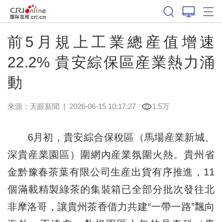
前5月規上工業總産值增速
22.2% 貴安綜保區産業熱力涌
動
來源：
天眼新聞
|
2026-06-15 10:17:27
1.5万
6月初，貴安綜合保稅區（馬場産業新城、
深貴産業園區）圍網內産業氛圍火熱。貴州省
金黔豫春茶葉有限公司生産出貨有序推進，11
個滿載精製綠茶的集裝箱已全部分批次發往北
非摩洛哥，讓貴州茶香借力共建“一帶一路”飄向