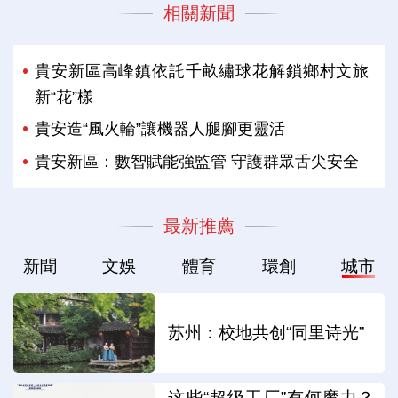
相關新聞
貴安新區高峰鎮依託千畝繡球花解鎖鄉村文旅
新“花”樣
貴安造“風火輪”讓機器人腿腳更靈活
貴安新區：數智賦能強監管 守護群眾舌尖安全
最新推薦
新聞
文娛
體育
環創
城市
苏州：校地共创“同里诗光”
这些“超级工厂”有何魔力？