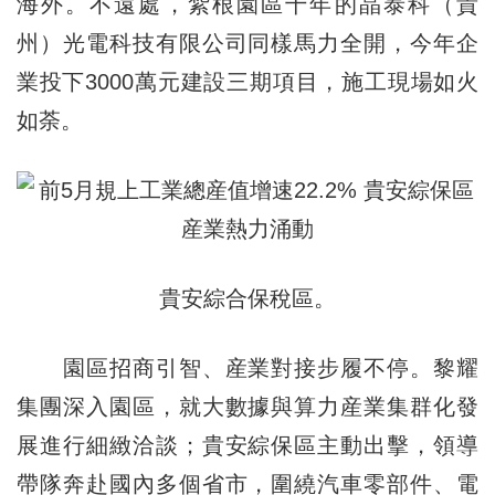
海外。不遠處，紮根園區十年的晶泰科（貴
州）光電科技有限公司同樣馬力全開，今年企
業投下3000萬元建設三期項目，施工現場如火
如荼。
貴安綜合保稅區。
園區招商引智、産業對接步履不停。黎耀
集團深入園區，就大數據與算力産業集群化發
展進行細緻洽談；貴安綜保區主動出擊，領導
帶隊奔赴國內多個省市，圍繞汽車零部件、電