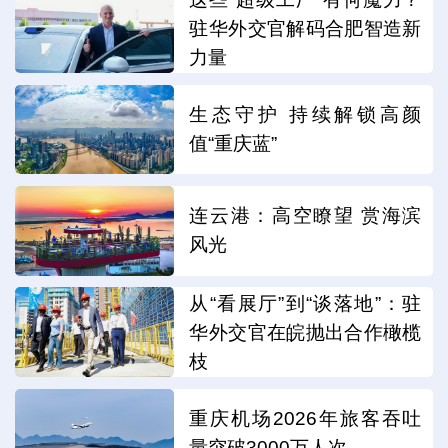
驻华外交官解码合肥智造新
力量
生态守护 持续解锁高颜
值“重庆蓝”
连云港：高空瞭望 赏海滨
风光
从“看展厅”到“谈落地”：驻
华外交官在皖抛出合作橄榄
枝
重庆机场2026年旅客吞吐
量突破3000万人次