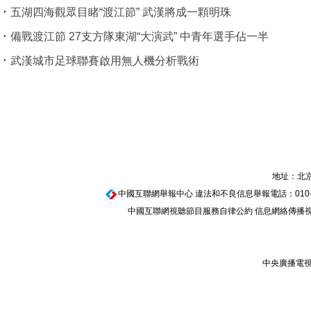
五湖四海觀眾目睹“渡江節” 武漢將成一顆明珠
備戰渡江節 27支方隊東湖“大演武” 中青年選手佔一半
武漢城市足球聯賽啟用無人機分析戰術
地址：北京
中國互聯網舉報中心
違法和不良信息舉報電話：010-674
中國互聯網視聽節目服務自律公約
信息網絡傳播視聽
中央廣播電視