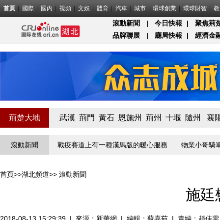
首頁
國際
國內
視頻
文娛
體育
汽車
城市
環球創業
環球財智
教
滾動新聞
|
今日快報
|
聚焦荊
品牌聯展
|
廳局快報
|
經濟金
荊楚大地
武漢
荊門
黃石
恩施州
荊州
十堰
隨州
襄
疫”線守門員
滾動新聞
戰疫賽道上有一種漢馬版的暖心服務
物業小哥騎單車
首頁
>>
湖北頻道
>>
滾動新聞
施廷
2018-08-13 15:29:39
|
來源：
新華網
|
編輯：蘇喜茹
|
責編：趙佳雯