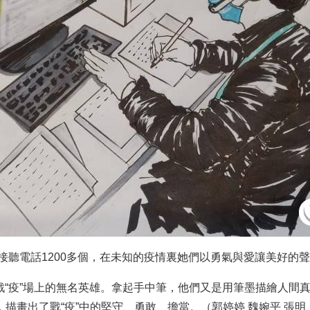
日接聽電話1200多個，在未知的疫情裏她們以勇氣與愛讓美好的
“疫”場上的無名英雄。拿起手中筆，他們又是用筆墨描繪人間真
描畫出了戰“疫”中的堅守、勇敢、擔當。（郭婷婷 魏婉平 張明