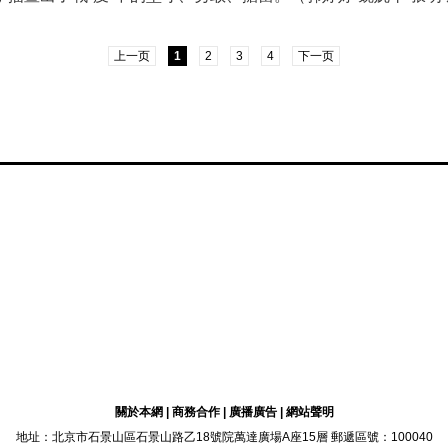
上一页
1
2
3
4
下一页
關於本網
|
商務合作
|
廣播廣告
|
網站聲明
地址：北京市石景山區石景山路乙18號院萬達廣場A座15層 郵遞區號：100040