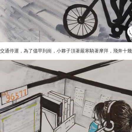
交通停運，為了儘早到崗，小夥子頂著嚴寒騎著摩拜，飛奔十幾