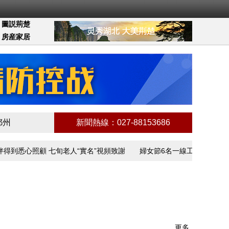
圖説荊楚
房産家居
鄂州
新聞熱線：027-88153686
心照顧 七旬老人“實名”視頻致謝
婦女節6名一線工作者講述抗疫故事
更多