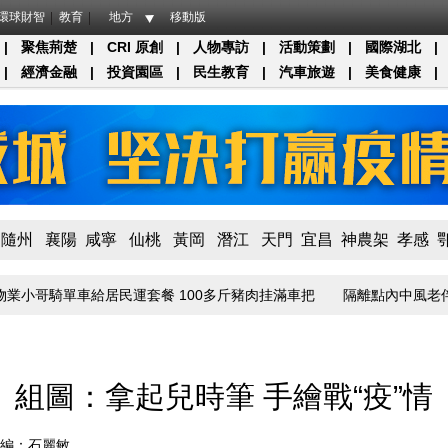
環球財智
教育
地方
移動版
|
聚焦荊楚
|
CRI 原創
|
人物專訪
|
活動策劃
|
國際湖北
|
|
經濟金融
|
投資園區
|
民生教育
|
汽車旅遊
|
美食健康
|
隨州
襄陽
咸寧
仙桃
黃岡
潛江
天門
宜昌
神農架
孝感
哥騎單車給居民運套餐 100多斤豬肉挂滿車把
隔離點內中風老伴得到悉
組圖：拿起兒時筆 手繪戰“疫”情
編：石麗敏