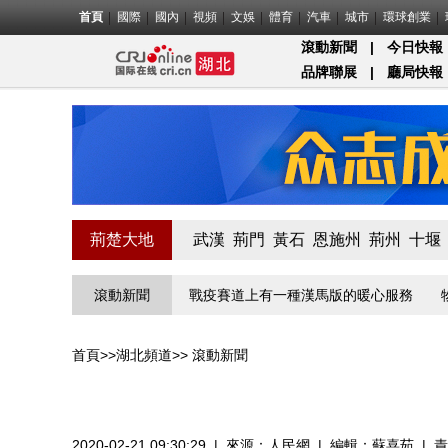
首頁
國際
國內
視頻
文娛
體育
汽車
城市
環球創業
滾動新聞
|
今日快報
品牌聯展
|
廳局快報
荊楚大地
武漢
荊門
黃石
恩施州
荊州
十堰
一關的“疫”線守門員
滾動新聞
戰疫賽道上有一種漢馬版的暖心服務
物業小
首頁
>>
湖北頻道
>>
滾動新聞
2020-02-21 09:30:29
|
來源：
人民網
|
編輯：蘇喜茹
|
責