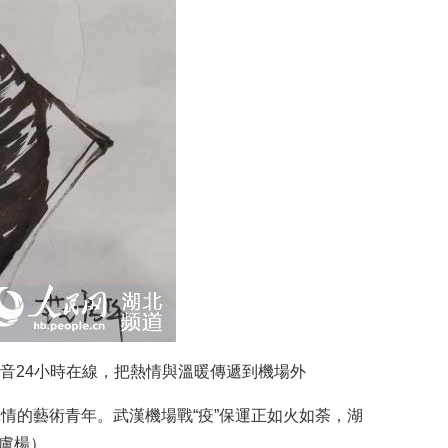
聲音24小時在線，把熱情與溫暖傳遞到機場外
情的藝術青年。武漢機場戰“疫”保運正如火如荼，湖
 盧楊）