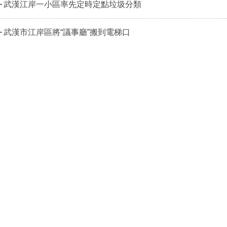
武漢江岸一小區率先定時定點垃圾分類
武漢市江岸區將“議事廳”搬到電梯口