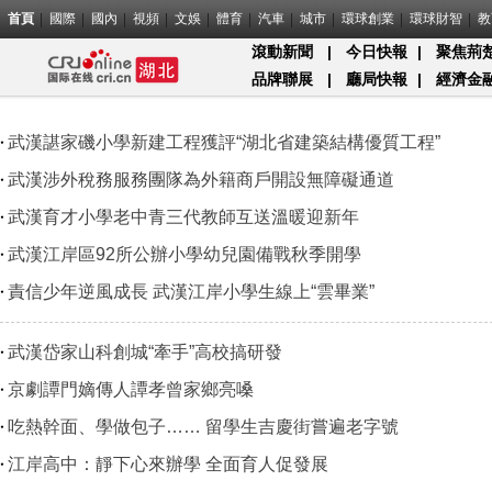
首頁
國際
國內
視頻
文娛
體育
汽車
城市
環球創業
環球財智
教
滾動新聞
|
今日快報
|
聚焦荊
品牌聯展
|
廳局快報
|
經濟金
武漢諶家磯小學新建工程獲評“湖北省建築結構優質工程”
武漢涉外稅務服務團隊為外籍商戶開設無障礙通道
武漢育才小學老中青三代教師互送溫暖迎新年
武漢江岸區92所公辦小學幼兒園備戰秋季開學
責信少年逆風成長 武漢江岸小學生線上“雲畢業”
武漢岱家山科創城“牽手”高校搞研發
京劇譚門嫡傳人譚孝曾家鄉亮嗓
吃熱幹面、學做包子…… 留學生吉慶街嘗遍老字號
江岸高中：靜下心來辦學 全面育人促發展