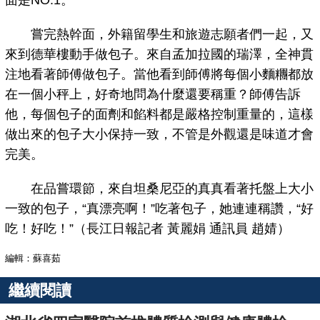
面是NO.1。”
嘗完熱幹面，外籍留學生和旅遊志願者們一起，又
來到德華樓動手做包子。來自孟加拉國的瑞澤，全神貫
注地看著師傅做包子。當他看到師傅將每個小麵糰都放
在一個小秤上，好奇地問為什麼還要稱重？師傅告訴
他，每個包子的面劑和餡料都是嚴格控制重量的，這樣
做出來的包子大小保持一致，不管是外觀還是味道才會
完美。
在品嘗環節，來自坦桑尼亞的真真看著托盤上大小
一致的包子，“真漂亮啊！”吃著包子，她連連稱讚，“好
吃！好吃！”（長江日報記者 黃麗娟 通訊員 趙婧）
編輯：蘇喜茹
繼續閱讀