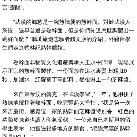
言“靈醒”。
“武漢的鄉愁是一碗熱騰騰的熱幹面。對於武漢人
來説，過早首選是熱幹面，但是你們知道怎麼調製出一
碗好面麼？”聽著旅遊志願者錢文康的介紹，外籍留學
生們走進蔡林記熱幹麵館。
熱幹面非物質文化遺産傳承人王永中師傅，現場展
示正宗的熱幹面製作。一份面放在滾水裏燙上8到10
秒，加滷水、紅蘿蔔丁等配料，然後淋上一勺芝麻醬。
來自東帝汶的魯克，在武漢學習了三年，他用筷子
熟練地攪拌著熱幹面，吃完豎起大拇指，“我是第一次
來吉慶街。感覺這一家的熱幹面芝麻醬特別香，紅色的
蘿蔔皮味道也讓人印象深刻。”一位來自巴基斯坦的留
學生表示，他嘗過很多地方的麵食，“感覺武漢的熱幹