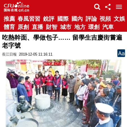
推薦
春風習習
銳評
國際
國內
評論
視頻
文娛
體育
原創
直播
財智
城市
地方
環創
汽車
吃熱幹面、學做包子…… 留學生吉慶街嘗遍
老字號
長江日報
2019-12-05 11:16:11