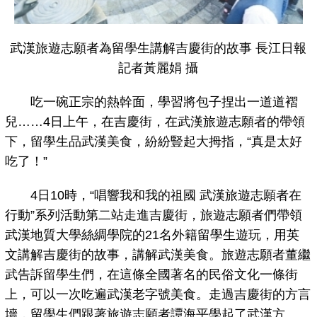
武漢旅遊志願者為留學生講解吉慶街的故事 長江日報
記者黃麗娟 攝
吃一碗正宗的熱幹面，學習將包子捏出一道道褶
兒……4日上午，在吉慶街，在武漢旅遊志願者的帶領
下，留學生品武漢美食，紛紛豎起大拇指，“真是太好
吃了！”
4日10時，“唱響我和我的祖國 武漢旅遊志願者在
行動”系列活動第二站走進吉慶街，旅遊志願者們帶領
武漢地質大學絲綢學院的21名外籍留學生遊玩，用英
文講解吉慶街的故事，講解武漢美食。旅遊志願者董繼
武告訴留學生們，在這條全國著名的民俗文化一條街
上，可以一次吃遍武漢老字號美食。走過吉慶街的方言
墻，留學生們跟著旅遊志願者譚海平學起了武漢方