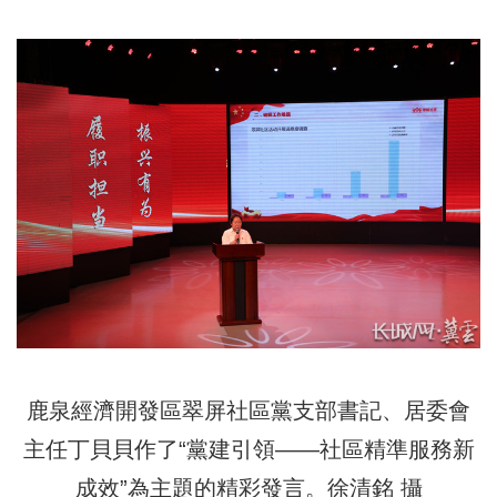
鹿泉經濟開發區翠屏社區黨支部書記、居委會
主任丁貝貝作了“黨建引領——社區精準服務新
成效”為主題的精彩發言。徐清銘 攝