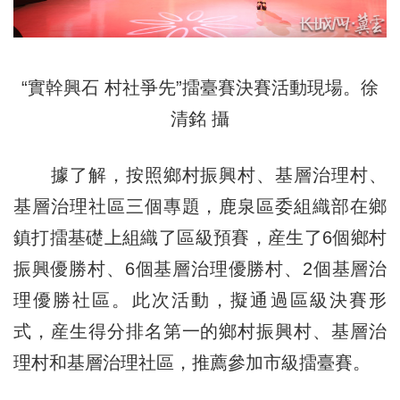
“實幹興石 村社爭先”擂臺賽決賽活動現場。徐
清銘 攝
據了解，按照鄉村振興村、基層治理村、
基層治理社區三個專題，鹿泉區委組織部在鄉
鎮打擂基礎上組織了區級預賽，産生了6個鄉村
振興優勝村、6個基層治理優勝村、2個基層治
理優勝社區。此次活動，擬通過區級決賽形
式，産生得分排名第一的鄉村振興村、基層治
理村和基層治理社區，推薦參加市級擂臺賽。