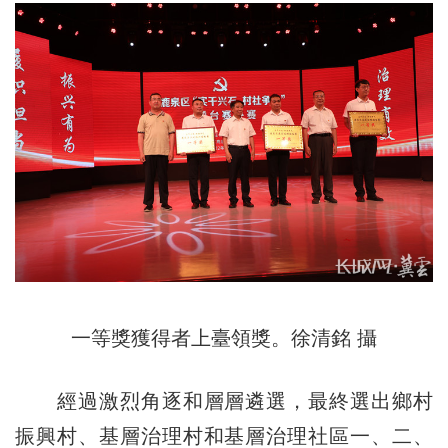
一等獎獲得者上臺領獎。徐清銘 攝
經過激烈角逐和層層遴選，最終選出鄉村
振興村、基層治理村和基層治理社區一、二、