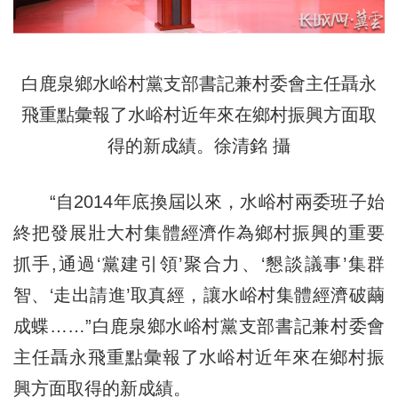
白鹿泉鄉水峪村黨支部書記兼村委會主任聶永
飛重點彙報了水峪村近年來在鄉村振興方面取
得的新成績。徐清銘 攝
“自2014年底換屆以來，水峪村兩委班子始
終把發展壯大村集體經濟作為鄉村振興的重要
抓手,通過‘黨建引領’聚合力、‘懇談議事’集群
智、‘走出請進’取真經，讓水峪村集體經濟破繭
成蝶……”白鹿泉鄉水峪村黨支部書記兼村委會
主任聶永飛重點彙報了水峪村近年來在鄉村振
興方面取得的新成績。