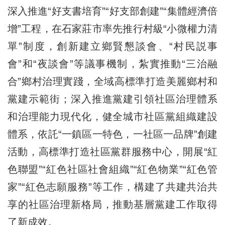
深入推進“好支書培育”“好支部創建”“集體經濟倍
增”工程，在石家莊市率先推行村級“小微權力清
單”制度，創新建立鄉賢懇談會、“村民説事
會”和“夜談會”等議事機制，紮實推動“三治融
合”鄉村治理實踐，全域高標準打造美麗鄉村和
黨建示範街；深入推進黨建引領社區治理體系
和治理能力現代化，健全城市社區黨組織建設
體系，依託“一鎮區一特色，一社區一品牌”創建
活動，高標準打造社區黨群服務中心，開展“紅
色聯盟”“紅色社區社會組織”“紅色物業”“紅色管
家”“紅色志願服務”等工作，構建了共建共治共
享的社區治理新格局，推動基層黨建工作取得
了新成效。