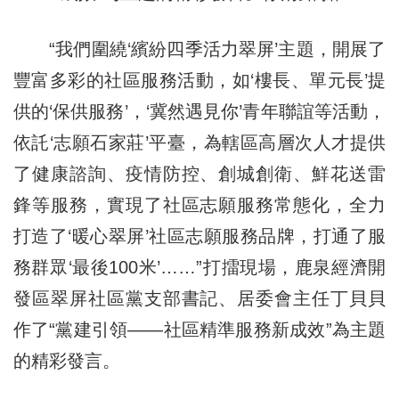
“我們圍繞‘繽紛四季活力翠屏’主題，開展了
豐富多彩的社區服務活動，如‘樓長、單元長’提
供的‘保供服務’，‘冀然遇見你’青年聯誼等活動，
依託‘志願石家莊’平臺，為轄區高層次人才提供
了健康諮詢、疫情防控、創城創衛、鮮花送雷
鋒等服務，實現了社區志願服務常態化，全力
打造了‘暖心翠屏’社區志願服務品牌，打通了服
務群眾‘最後100米’……”打擂現場，鹿泉經濟開
發區翠屏社區黨支部書記、居委會主任丁貝貝
作了“黨建引領——社區精準服務新成效”為主題
的精彩發言。