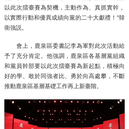
以此次擂臺賽為契機，主動作為、真抓實幹，
以實際行動和優異成績向黨的二十大獻禮！”韓
衛強説。
會上，鹿泉區委書記李為軍對此次活動給
予了充分肯定。他強調，鹿泉區各基層黨組織
和黨員幹部要以此次擂臺賽為新起點，積極向
好的學、敢於同強者比、勇於向高處攀，不斷
推動鹿泉區基層基礎工作再上新臺階。