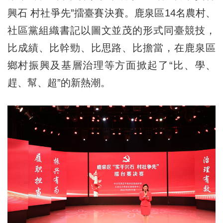
興石 村社爭先”擂臺賽決賽。鹿泉區14名農村、
社區黨組織書記以圖文並茂的形式同臺競技，
比成績、比幹勁、比思路、比擔當，在鹿泉區
鄉村振興及基層治理等方面掀起了“比、學、
趕、幫、超”的新熱潮。