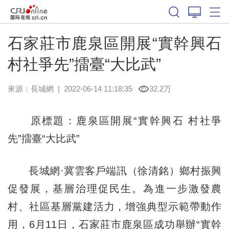
石家莊市鹿泉區開展“實幹興石
村社爭先”擂臺“大比武”
來源：
長城網
|
2022-06-14 11:18:35
32.2万
原標題：鹿泉區開展“實幹興石 村社爭
先”擂臺“大比武”
長城網·冀雲客戶端訊（徐清銘）鄉村振興
促發展，基層治理促民生。為進一步激發農
村、社區基層黨建活力，增強典型示範帶動作
用，6月11日，石家莊市鹿泉區成功舉辦“實幹