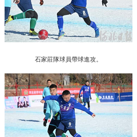
石家莊隊球員帶球進攻。