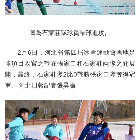
圖為石家莊隊球員帶球進攻。
2月6日，河北省第四屆冰雪運動會雪地足
球項目收官之戰在張家口和石家莊兩隊之間展
開，最終，石家莊隊2比0戰勝張家口隊奪得冠
軍。 河北日報記者張昊攝