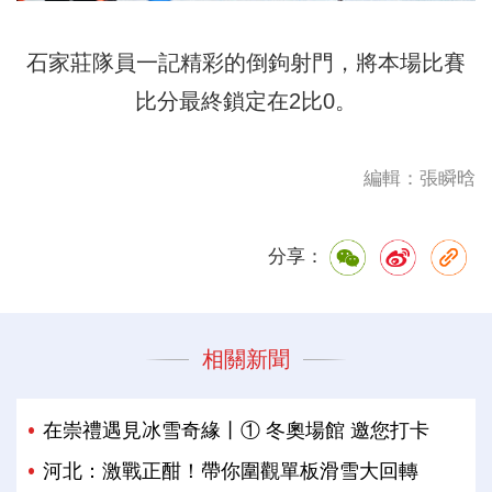
石家莊隊員一記精彩的倒鉤射門，將本場比賽
比分最終鎖定在2比0。
編輯：張瞬晗
分享：
相關新聞
在崇禮遇見冰雪奇緣丨① 冬奧場館 邀您打卡
河北：激戰正酣！帶你圍觀單板滑雪大回轉