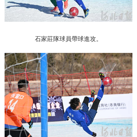
石家莊隊球員帶球進攻。