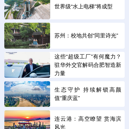
世界级“水上电梯”将成型
苏州：校地共创“同里诗光”
这些“超级工厂”有何魔力？
驻华外交官解码合肥智造新
力量
生态守护 持续解锁高颜
值“重庆蓝”
连云港：高空瞭望 赏海滨
风光