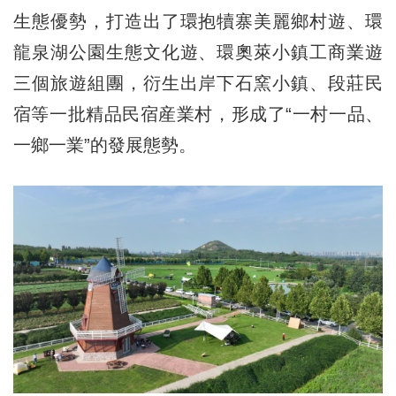
生態優勢，打造出了環抱犢寨美麗鄉村遊、環
龍泉湖公園生態文化遊、環奧萊小鎮工商業遊
三個旅遊組團，衍生出岸下石窯小鎮、段莊民
宿等一批精品民宿産業村，形成了“一村一品、
一鄉一業”的發展態勢。