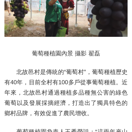
葡萄種植園內景 攝影 翟磊
北故邑村是傳統的“葡萄村”，葡萄種植歷史
有40年，目前全村有100多戶從事葡萄種植。近
年來，北故邑村通過種植多品種無公害的綠色
葡萄以及發展採摘經濟，打造出了獨具特色的
鄉村品牌，有效促進了農民增收。
葡萄種植園負責人王秀榮説：“這兩年來山