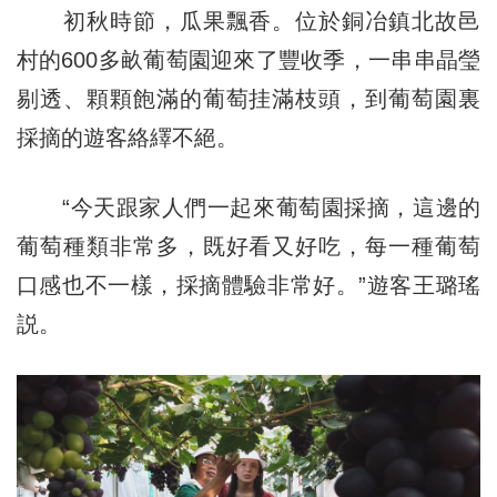
初秋時節，瓜果飄香。位於銅冶鎮北故邑
村的600多畝葡萄園迎來了豐收季，一串串晶瑩
剔透、顆顆飽滿的葡萄挂滿枝頭，到葡萄園裏
採摘的遊客絡繹不絕。
“今天跟家人們一起來葡萄園採摘，這邊的
葡萄種類非常多，既好看又好吃，每一種葡萄
口感也不一樣，採摘體驗非常好。”遊客王璐瑤
説。