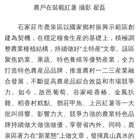
農戶在裝載紅薯 攝影 翟磊
石家莊市鹿泉區以國家鄉村振興示範區創
建為契機，在穩定糧食生産的基礎上，積極調
整農業種植結構，持續做好“土特産”文章。該區
聚焦奶業、果蔬、特色養殖等優勢産業，全力
打造特色農産品品牌，推進農村一二三産業融
合發展，不斷提高農産品綜合效益和市場競爭
力。如今，故邑葡萄、谷家峪香椿、金鳳扒
雞、稻香村糕點、鄧莊甲魚、上呂紅薯等一大
批叫得響、影響力大、競爭力強的農業特色品
牌持續做大做強做優，享譽省內外。同時，鹿
泉區著力在“新業態”上做文章，發揮真山真水的