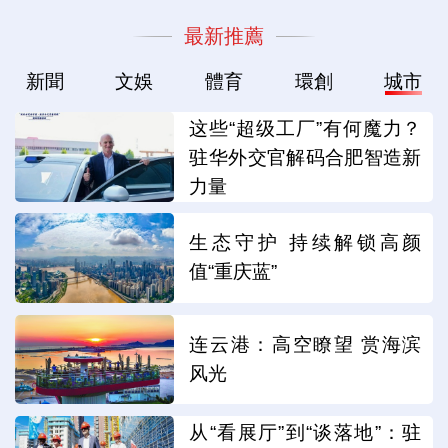
最新推薦
新聞
文娛
體育
環創
城市
这些“超级工厂”有何魔力？
驻华外交官解码合肥智造新
力量
生态守护 持续解锁高颜
值“重庆蓝”
连云港：高空瞭望 赏海滨
风光
从“看展厅”到“谈落地”：驻