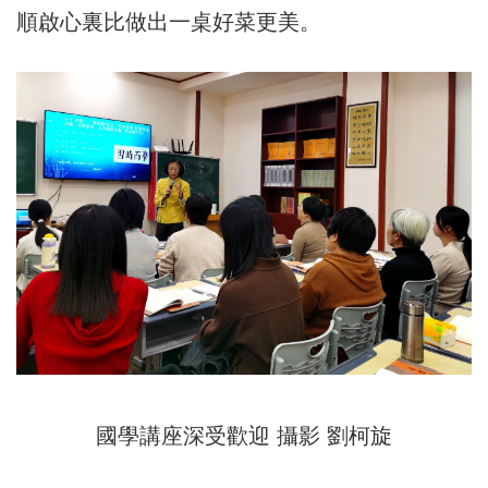
順啟心裏比做出一桌好菜更美。
國學講座深受歡迎 攝影 劉柯旋