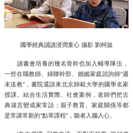
國學經典誦讀浸潤童心 攝影 劉柯旋
讀書會培養的幾名骨幹也加入輔導隊伍，
一些在職教師、婦聯幹部、婚姻家庭諮詢師“週
末送教”，書院還請來北京師範大學的國學名家
授課。結合生活實際、社會案例，老師們把古
典箴言變成家常話；親子教育、家庭關係等都
是常講常新的“點單課程”，聽者入腦入心。