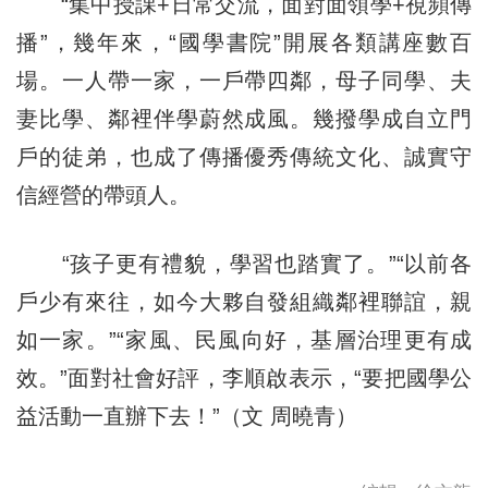
“集中授課+日常交流，面對面領學+視頻傳
播”，幾年來，“國學書院”開展各類講座數百
場。一人帶一家，一戶帶四鄰，母子同學、夫
妻比學、鄰裡伴學蔚然成風。幾撥學成自立門
戶的徒弟，也成了傳播優秀傳統文化、誠實守
信經營的帶頭人。
“孩子更有禮貌，學習也踏實了。”“以前各
戶少有來往，如今大夥自發組織鄰裡聯誼，親
如一家。”“家風、民風向好，基層治理更有成
效。”面對社會好評，李順啟表示，“要把國學公
益活動一直辦下去！”（文 周曉青）