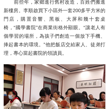
前些年，家鄉進行舊村改造，百姓們搬進
新樓房。李順啟買下小區外一套200多平方米的
門店，購置音響、黑板、大屏和幾十套桌
椅，“國學書院”在商業街格外顯眼。“讓老人有
個學習的場所，為孩子們創造一個放下手機、
捧起書本的環境。”他把飯店交給家人、徒弟打
理，專心當起書院的領讀員。