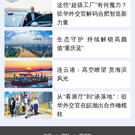
这些“超级工厂”有何魔力？
驻华外交官解码合肥智造新
力量
生态守护 持续解锁高颜
值“重庆蓝”
连云港：高空瞭望 赏海滨
风光
从“看展厅”到“谈落地”：驻
华外交官在皖抛出合作橄榄
枝