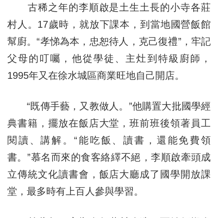
古稀之年的李順啟是土生土長的小寺各莊
村人。17歲時，就放下課本，到當地國營飯館
幫廚。“孝悌為本，忠恕待人，克己復禮”，牢記
父母的叮囑，他從學徒、主灶到特級廚師，
1995年又在徐水城區商業旺地自己開店。
“既傳手藝，又教做人。”他購置大批國學經
典書籍，擺放在飯店大堂，班前班後領著員工
閱讀、講解。“能吃飯、讀書，還能免費領
書。”慕名而來的食客絡繹不絕，李順啟牽頭成
立傳統文化讀書會，飯店大廳成了國學開放課
堂，最多時有上百人參與學習。