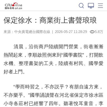
保定徐水：商業街上書聲琅琅
來源：中央廣電總台國際在線
|
2026-05-27 11:28:29
5.8万
清晨，沿街商戶陸續開門營業，街巷漸漸
熱鬧起來，李順啟照例來到“國學書院”，打開飲
水機、整理書架的工夫，陸續有村民、國學愛
好者上門。
“學而時習之，不亦説乎？有朋自遠方來，
不亦樂乎。”國學誦讀聲在河北省保定市徐水區
小寺各莊村已經響了四年。聽著悅耳童音，李