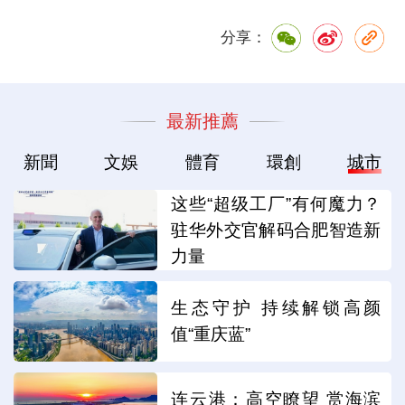
分享：
最新推薦
新聞
文娛
體育
環創
城市
这些“超级工厂”有何魔力？
驻华外交官解码合肥智造新
力量
生态守护 持续解锁高颜
值“重庆蓝”
连云港：高空瞭望 赏海滨