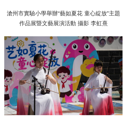
滄州市實驗小學舉辦“藝如夏花 童心綻放”主題
作品展暨文藝展演活動 攝影 李虹熹