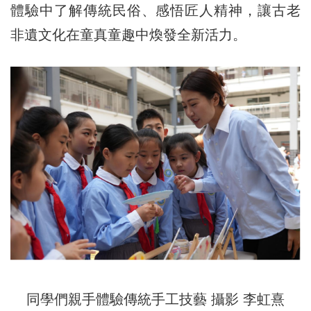
體驗中了解傳統民俗、感悟匠人精神，讓古老
非遺文化在童真童趣中煥發全新活力。
同學們親手體驗傳統手工技藝 攝影 李虹熹