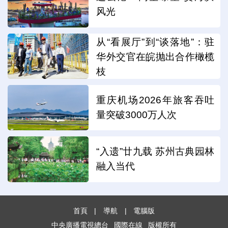
风光
从“看展厅”到“谈落地”：驻
华外交官在皖抛出合作橄榄
枝
重庆机场2026年旅客吞吐
量突破3000万人次
“入遗”廿九载 苏州古典园林
融入当代
首頁
|
導航
|
電腦版
中央廣播電視總台
國際在線
版權所有