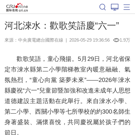
河北淶水：歡歌笑語慶“六一”
來源：中央廣電總台國際在線
|
2026-05-29 19:36:56
1.9万
歡歌笑語，童心飛揚。5月29日，河北省保
定市淶水縣第二小學階梯教室內暖意融融、氣
氛熱烈，“童心向黨 築夢未來”——2026年淶水
縣慶祝“六一”兒童節暨加強和改進未成年人思想
道德建設主題活動在此舉行。來自淶水小學、
第二小學、西關小學等七所學校的約300名師生
身著盛裝、滿懷喜悅，共同慶祝屬於孩子們的
節日。