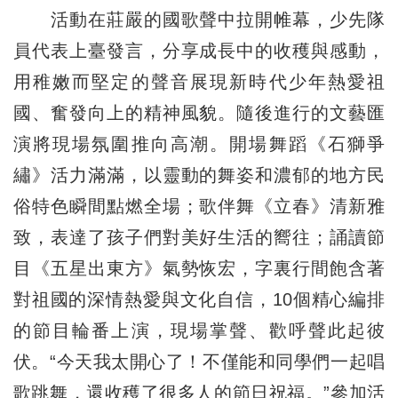
活動在莊嚴的國歌聲中拉開帷幕，少先隊
員代表上臺發言，分享成長中的收穫與感動，
用稚嫩而堅定的聲音展現新時代少年熱愛祖
國、奮發向上的精神風貌。隨後進行的文藝匯
演將現場氛圍推向高潮。開場舞蹈《石獅爭
繡》活力滿滿，以靈動的舞姿和濃郁的地方民
俗特色瞬間點燃全場；歌伴舞《立春》清新雅
致，表達了孩子們對美好生活的嚮往；誦讀節
目《五星出東方》氣勢恢宏，字裏行間飽含著
對祖國的深情熱愛與文化自信，10個精心編排
的節目輪番上演，現場掌聲、歡呼聲此起彼
伏。“今天我太開心了！不僅能和同學們一起唱
歌跳舞，還收穫了很多人的節日祝福。”參加活