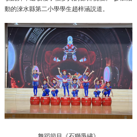
動的淶水縣第二小學學生趙梓涵説道。
舞蹈節目《石獅爭繡》