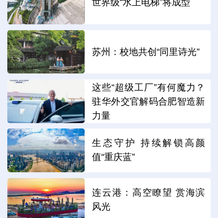
世界级“水上电梯”将成型
苏州：校地共创“同里诗光”
这些“超级工厂”有何魔力？
驻华外交官解码合肥智造新
力量
生态守护 持续解锁高颜
值“重庆蓝”
连云港：高空瞭望 赏海滨
风光