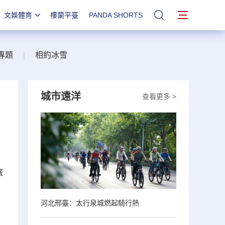
文娛體育
樓蘭平臺
PANDA SHORTS
站內搜索
專題
|
相約冰雪
城市遠洋
查看更多 >
旅
，
河北邢臺：太行泉城燃起騎行熱