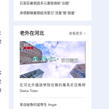
石家莊暑期遊多元業態煥新“出圈”
承德解鎖暑期經濟夏日“流量”變“銷量”
老外在河北
之
查看更多 >
村
、
客
從
在河北外國語學院任職的羅馬尼亞教師
鮮
Diana Tolan
來自秘魯的留學生 Angie