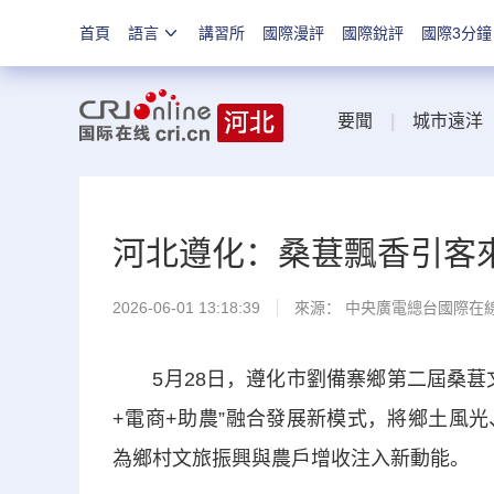
首頁
語言
講習所
國際漫評
國際銳評
國際3分鐘
要聞
|
城市遠洋
河北遵化：桑葚飄香引客
2026-06-01 13:18:39
來源： 中央廣電總台國際在
5月28日，遵化市劉備寨鄉第二屆桑葚文
+電商+助農”融合發展新模式，將鄉土風
為鄉村文旅振興與農戶增收注入新動能。