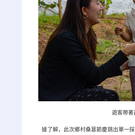
遊客帶著
據了解，此次鄉村桑葚節慶跳出單一採摘