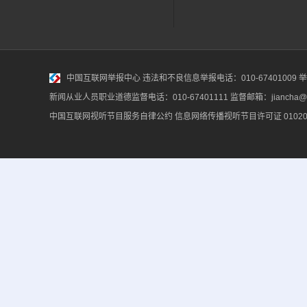
中国互联网举报中心
违法和不良信息举报电话：010-67401009 举报邮
新闻从业人员职业道德监督电话：010-67401111 监督邮箱：jiancha@c
中国互联网视听节目服务自律公约
信息网络传播视听节目许可证 010200