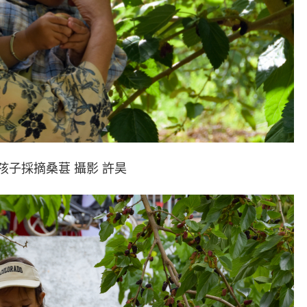
孩子採摘桑葚 攝影 許昊