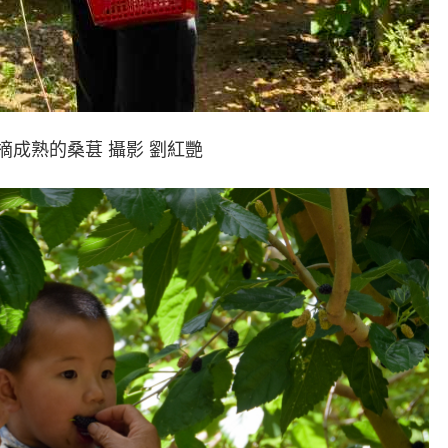
摘成熟的桑葚 攝影 劉紅艷