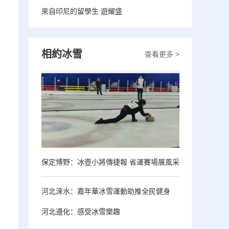
來自印尼的留學生 遊耀盛
相約冰雪
查看更多 >
保定博野：冰壺小將傳捷報 省運賽場展風采
河北淶水：嘉年華冰雪運動助推全民健身
河北遵化：感受冰雪樂趣