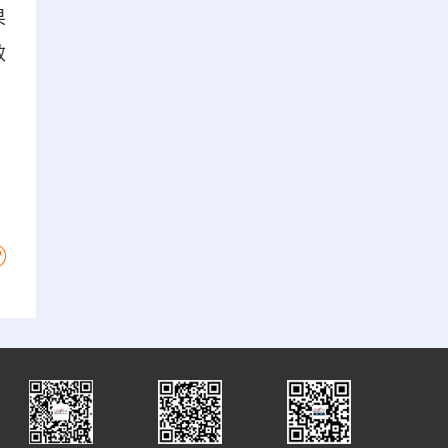
果
效
。