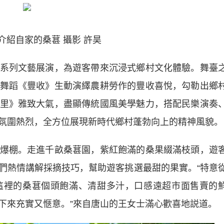
介紹自家的桑葚 攝影 許昊
列文藝展演，為遊客帶來沉浸式鄉村文化體驗。舞臺
舞蹈《豐收》生動演繹農耕勞作的豐收喜悅，勾勒出鄉
里》雅致大氣，盡顯傳統國風美學魅力，搭配民樂演奏
氛圍熱烈，全方位展現新時代鄉村蓬勃向上的精神風貌。
棚。走進千畝桑葚園，紫紅飽滿的桑果綴滿枝頭，遊
們熱情講解採摘技巧，幫助遊客挑選最甜的果實。“特意
這裡的桑葚個頭飽滿、清甜多汁，口感遠超市面售賣的
下來充實又愜意。”來自唐山的王女士滿心歡喜地説道。