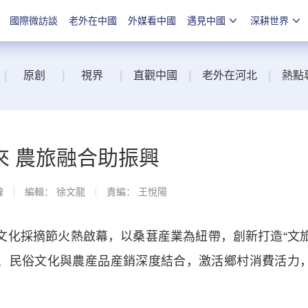
國際微訪談
老外在中國
外媒看中國
遇見中國
深耕世界
|
原創
|
視界
|
直觀中國
|
老外在河北
|
熱點
來 農旅融合助振興
線
編輯： 徐文龍
責編： 王悅陽
化採摘節火熱啟幕，以桑葚産業為紐帶，創新打造“文
光、民俗文化與農産品産銷深度結合，激活鄉村消費活力