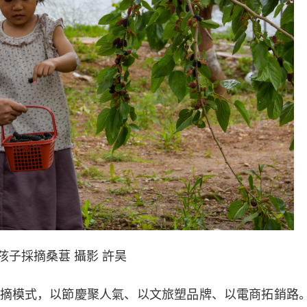
孩子採摘桑葚 攝影 許昊
模式，以節慶聚人氣、以文旅塑品牌、以電商拓銷路