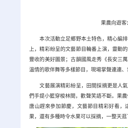
果農向遊客
本次活動立足鄉野本土特色，精心編排系
上，精彩紛呈的文藝節目輪番上演，靈動的
豐收的美好圖景；古韻國風走秀《長安三萬
溫情的歌伴舞等多樣節目，現場掌聲連連、
文藝展演精彩紛呈，田間採摘更是人氣爆
們手提小籃穿梭林間，歡聲笑語不斷。果農
唐山趕來參加節慶，文藝節目精彩好看，
果，還有多種時令水果可以採摘，一整天逛