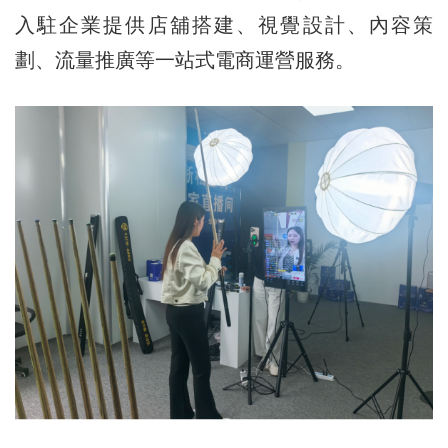
入駐企業提供店舖搭建、視覺設計、內容策
劃、流量推廣等一站式電商運營服務。