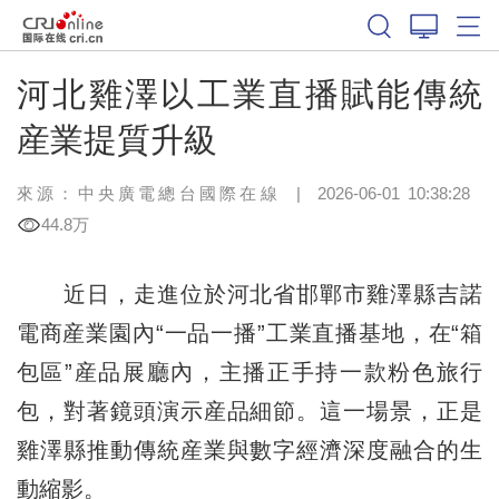
河北雞澤以工業直播賦能傳統
産業提質升級
來源：中央廣電總台國際在線
|
2026-06-01 10:38:28
44.8万
近日，走進位於河北省邯鄲市雞澤縣吉諾
電商産業園內“一品一播”工業直播基地，在“箱
包區”産品展廳內，主播正手持一款粉色旅行
包，對著鏡頭演示産品細節。這一場景，正是
雞澤縣推動傳統産業與數字經濟深度融合的生
動縮影。