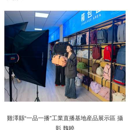
雞澤縣“一品一播”工業直播基地産品展示區 攝
影 魏曉