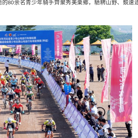
的80余名青少年騎手齊聚秀美栗鄉，馳騁山野、競速