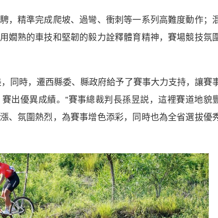
，精準完成爬坡、過彎、衝刺等一系列高難度動作；
用嫺熟的車技和堅韌的毅力詮釋體育精神，賽場競技氛
，同時，遷西縣委、縣政府給予了賽事大力支持，讓賽
賽出優異成績。”賽事總裁判長孫昱説，這裡賽道地貌
漲、氛圍熱烈，為賽事增色添彩，同時也為全省選拔優