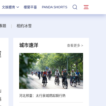
文娛體育
樓蘭平臺
PANDA SHORTS
站內搜索
專題
|
相約冰雪
城市遠洋
查看更多 >
運
山
河北邢臺：太行泉城燃起騎行熱
縣