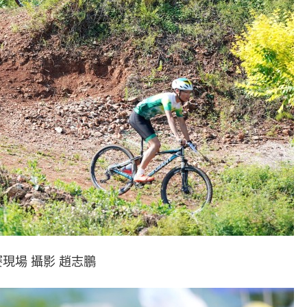
現場 攝影 趙志鵬