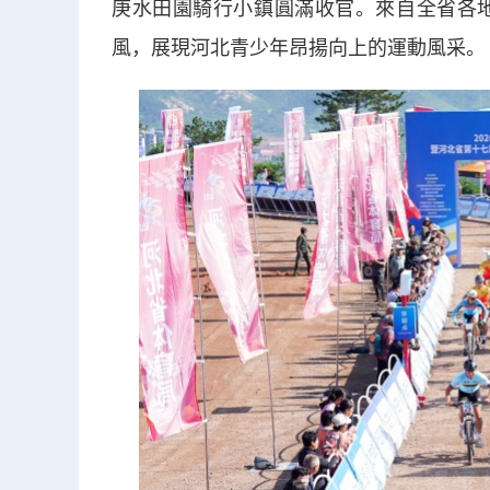
庚水田園騎行小鎮圓滿收官。來自全省各地
風，展現河北青少年昂揚向上的運動風采。