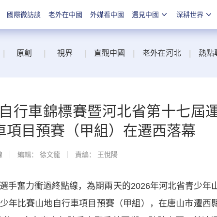
國際微訪談
老外在中國
外媒看中國
遇見中國
深耕世界
|
原創
|
視界
|
直觀中國
|
老外在河北
|
熱點
地自行車錦標賽暨河北省第十七屆
車項目預賽（甲組）在遷西落幕
線
編輯： 徐文龍
責編： 王悅陽
手奮力衝過終點線，為期兩天的2026年河北省青少年
少年比賽山地自行車項目預賽（甲組），在唐山市遷西