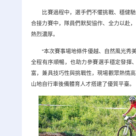
比賽過程中，選手們不懼挑戰、穩健馳騁
合接力賽中，隊員們默契協作、全力以赴，
熱烈濃厚。
“本次賽事場地條件優越、自然風光秀美
全程有序順暢，也助力參賽選手穩定發揮、
富，兼具技巧性與挑戰性，現場觀眾熱情高
山地自行車後備體育人才搭建了優質平臺。