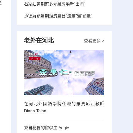
逐
石家莊暑期遊多元業態煥新“出圈”
承德解鎖暑期經濟夏日“流量”變“銷量”
老外在河北
查看更多 >
在河北外國語學院任職的羅馬尼亞教師
Diana Tolan
來自秘魯的留學生 Angie