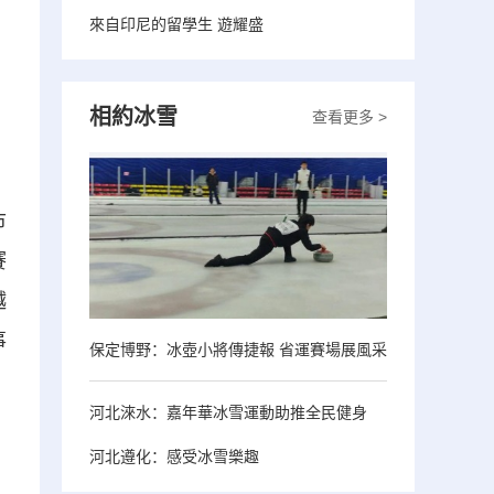
來自印尼的留學生 遊耀盛
相約冰雪
查看更多 >
市
賽
越
事
保定博野：冰壺小將傳捷報 省運賽場展風采
河北淶水：嘉年華冰雪運動助推全民健身
河北遵化：感受冰雪樂趣