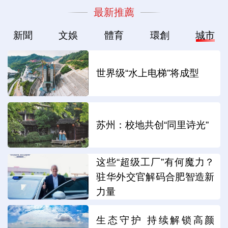
最新推薦
新聞
文娛
體育
環創
城市
世界级“水上电梯”将成型
苏州：校地共创“同里诗光”
这些“超级工厂”有何魔力？
驻华外交官解码合肥智造新
力量
生态守护 持续解锁高颜