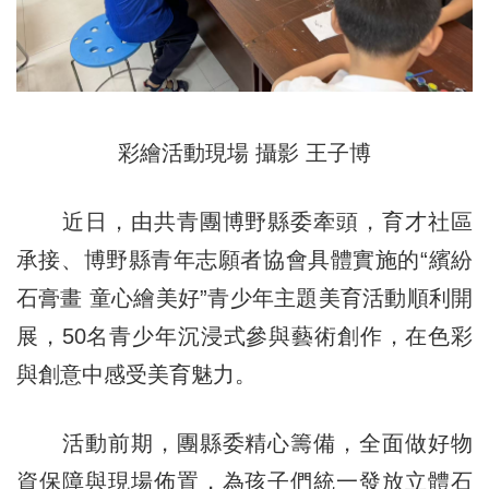
彩繪活動現場 攝影 王子博
近日，由共青團博野縣委牽頭，育才社區
承接、博野縣青年志願者協會具體實施的“繽紛
石膏畫 童心繪美好”青少年主題美育活動順利開
展，50名青少年沉浸式參與藝術創作，在色彩
與創意中感受美育魅力。
活動前期，團縣委精心籌備，全面做好物
資保障與現場佈置，為孩子們統一發放立體石