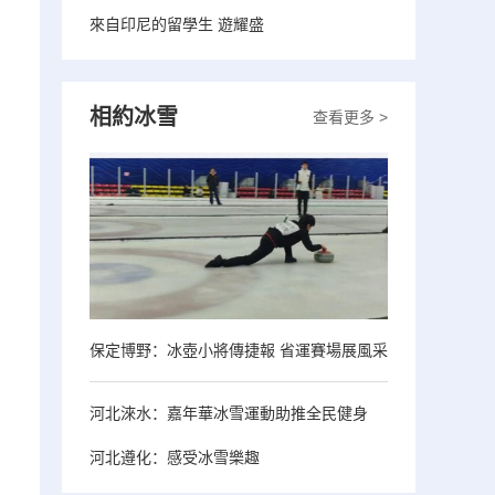
來自印尼的留學生 遊耀盛
相約冰雪
查看更多 >
保定博野：冰壺小將傳捷報 省運賽場展風采
河北淶水：嘉年華冰雪運動助推全民健身
河北遵化：感受冰雪樂趣