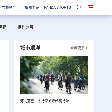
文娛體育
樓蘭平臺
PANDA SHORTS
站內搜索
專題
|
相約冰雪
城市遠洋
查看更多 >
河北邢臺：太行泉城燃起騎行熱