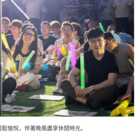
眾輕鬆愉悅，伴著晚風盡享休閒時光。