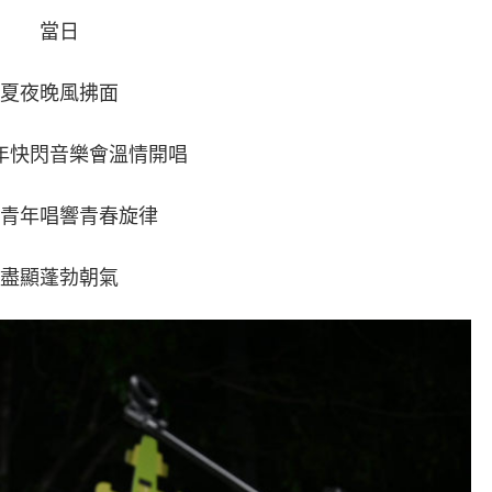
當日
夏夜晚風拂面
年快閃音樂會溫情開唱
青年唱響青春旋律
盡顯蓬勃朝氣