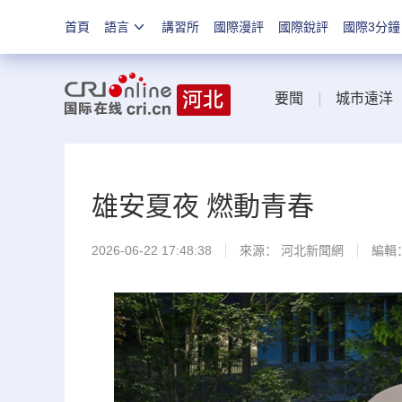
首頁
語言
講習所
國際漫評
國際銳評
國際3分鐘
要聞
|
城市遠洋
雄安夏夜 燃動青春
2026-06-22 17:48:38
來源：
河北新聞網
編輯