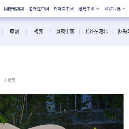
國際微訪談
老外在中國
外媒看中國
遇見中國
深耕世界
|
原創
|
視界
|
直觀中國
|
老外在河北
|
熱點
： 王悅陽