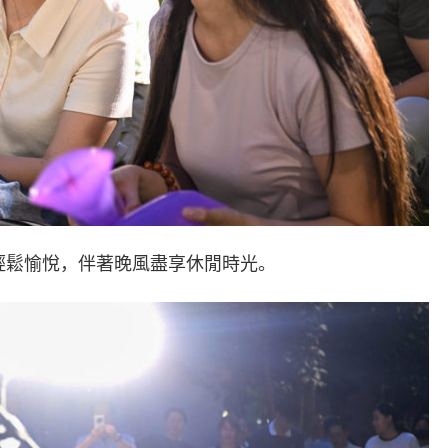
眾輕鬆愉悅，伴著晚風盡享休閒時光。