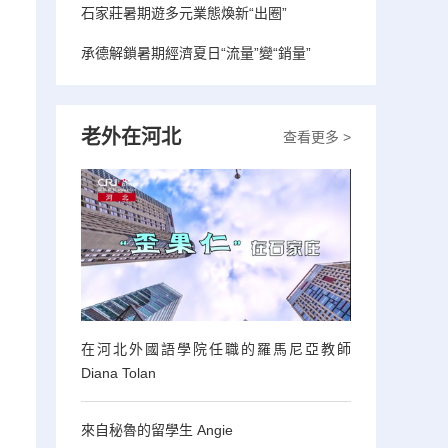
石家莊暑期遊多元業態煥新“出圈”
承德解鎖暑期經濟夏日“流量”變“銷量”
老外在河北
查看更多 >
在河北外國語學院任職的羅馬尼亞教師
Diana Tolan
來自秘魯的留學生 Angie