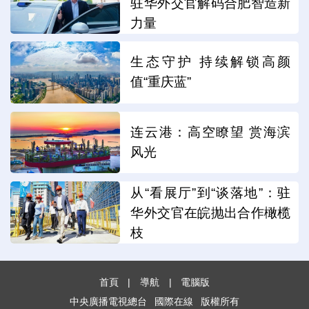
驻华外交官解码合肥智造新
力量
生态守护 持续解锁高颜
值“重庆蓝”
连云港：高空瞭望 赏海滨
风光
从“看展厅”到“谈落地”：驻
华外交官在皖抛出合作橄榄
枝
首頁
|
導航
|
電腦版
中央廣播電視總台
國際在線
版權所有