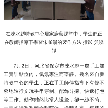
在淶水縣特教中心居家廚藝課堂中，學生們正
在教師指導下學習朱雀湯的製作方法 攝影 吳曉
靜
7月2日，河北省保定市淶水縣一處手工加
工實訓點位內，氣氛專注而寧靜。幾名來自縣
特教中心的學生，正在手工師傅指導下有條不
紊地進行文玩手串穿制、配飾分揀、快遞打包
等工作。動作雖然比常人慢些，卻一絲不茍。