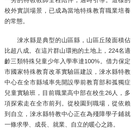
一旁的特教教師全程陪伴，適時引導。這樣的
校外實訓場景，已成為當地特殊教育職業培養
的常態。
淶水縣是典型的山區縣，山區丘陵面積佔
比超八成。在這片群山環抱的土地上，224名適
齡三類特殊兒童少年入學率達100%。借力保定
市國家特殊教育改革實驗區建設，淶水縣特教
中心在全市縣域率先開設學前教育部和孤獨症
兒童實驗班，目前職業高中部在校生26人，多
項探索走在全市前列。從校園到職場，從依賴
到自立，淶水縣特教中心正在為殘障學子鋪就
一條求學、成長、就業、自立的暖心之路。