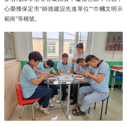
心榮獲保定市“師德建設先進單位”“巾幗文明示
範崗”等稱號。