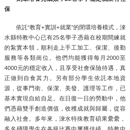
保
依託“教育+實訓+就業”的閉環培養模式，淶
水縣特教中心已有25名學子憑藉在校期間練就
的紮實本領，順利走上手工加工、保潔、後勤
服務等各類崗位。他們均能獲得每月2000至
4000元的穩定收入，且享受社會保險待遇，真
正做到自食其力。另有部分學生依託本地資
源，從事門衛、保潔、美發、護理等工作，已
基本實現自給自足。在日復一日的勞動中，他
們憑藉雙手創造價值，收穫成就與歸屬，從容
融入社會。多年來，淶水特殊教育碩果纍纍，
多名殘障學生在各級比賽中屢獲佳績，特教中