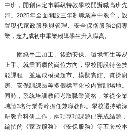
中班，開創保定市縣級特教學校開辦職高班先
河。2025年全面開設三年制職業高中教育，設
置現代家政服務與管理、安全保衛服務2個專
業，超九成初中畢業殘障學生升入職高。
圍繞手工加工、後勤安保、環境衛生等易
上手、就業面廣的崗位方向，學校開設特色技
能課程，並建成模擬超市、模擬賓館、實操廚
房、安保訓練區等多個標準化校內實訓場地。
同時，系統培訓教師考取職業資格，並從企業
聘請3名行業骨幹擔任兼職教師。學校還持續深
耕教育科研工作，兩項專項課題已完成結題，
編撰的《家政服務》《安保服務》等五套校本