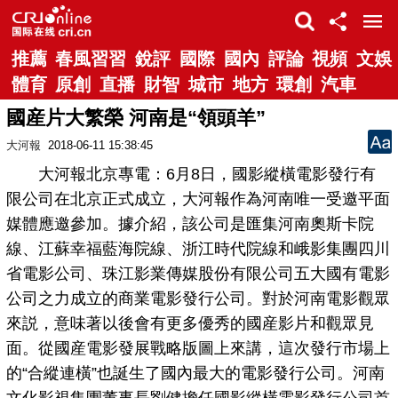
推薦
春風習習
銳評
國際
國內
評論
視頻
文娛
體育
原創
直播
財智
城市
地方
環創
汽車
國産片大繁榮 河南是“領頭羊”
大河報
2018-06-11 15:38:45
大河報北京專電：6月8日，國影縱橫電影發行有
限公司在北京正式成立，大河報作為河南唯一受邀平面
媒體應邀參加。據介紹，該公司是匯集河南奧斯卡院
線、江蘇幸福藍海院線、浙江時代院線和峨影集團四川
省電影公司、珠江影業傳媒股份有限公司五大國有電影
公司之力成立的商業電影發行公司。對於河南電影觀眾
來説，意味著以後會有更多優秀的國産影片和觀眾見
面。從國産電影發展戰略版圖上來講，這次發行市場上
的“合縱連橫”也誕生了國內最大的電影發行公司。河南