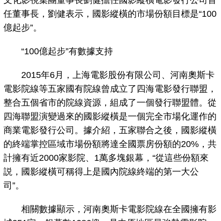
文化影視集團董事長劉健擔任國影縱橫電影發行公司首
任董事長，劉健表示，國影縱橫的市場份額目標是“100
億起步”。
“100億起步”有數據支持
2015年6月，上海電影股份有限公司、河南奧斯卡
電影院線等五家國有院線曾成立了四海電影發行聯盟，
整合五個省市的院線資源，組成了一個發行聯盟體。從
四海聯盟演變過來的國影縱橫是一個完全市場化運作的
商業電影發行公司。據介紹，五家聯合之後，國影縱橫
的終端掌控區域市場份額將達全國票房份額的20%，共
計擁有近2000家影院、1萬多塊銀幕，“從這些份額來
説，國影縱橫可稱得上是國內院線終端的第一大公
司”。
相關數據顯示，河南奧斯卡電影院線在全國擁有影