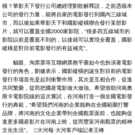
橫？華影天下發行公司總經理劉歌解釋説，之前憑藉本
公司的發行力量，能將自家的電影發行到國內三線城
市，而以後如果華影天下和國影縱橫聯合發行某部影
片，就可以覆蓋全國2000家影院，“很多四五線城市的
影院以前是覆蓋不到的，以後就可以實現全覆蓋，國影
縱橫是對目前電影發行的有益補充”。
貓眼、淘票票等互聯網票務平臺如今也扮演著電影
發行的角色，劉健表示，國影縱橫的誕生對目前的電影
發行市場首先是起到衝擊作用，其次是互相合作，促進
共同繁榮，從而把國産電影做大做強。希望借助河南奧
斯卡電影院線的這次嘗試，在河南打造一個全國電影發
行的典範，“希望我們河南的企業能夠在全國範圍打響
品牌，將河南的文化企業帶到全國觀眾面前，也能夠促
進更多國産影片在河南上映，從而豐富河南觀眾的精神
文化生活”。 □大河報·大河客戶端記者王峰