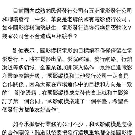
目前國內成熟的民營發行公司有五洲電影發行公司
和聯瑞發行，中影、華夏是老牌的國有電影發行公司，
如今國影縱橫強勢誕生，電影發行這塊蛋糕是否夠吃？
幾家公司會不會造成互相競爭？
劉健表示，國影縱橫電影的目標絕不僅僅停留在電
影發行上，將在電影出品、影院終端、發行網絡、行銷
渠道等多領域、全産業鏈展開深入協作，最終促進電影
産業鏈整體升級，“國影縱橫和其他發行公司一定會是
合作關係，因為大家在市場運作中的目標和方向是一致
的”。劉健透露，在國影縱橫成立發佈會上就和中影簽
訂了第一個合同，“國影縱橫搭建了一個平臺，希望各
個發行方都能友好合作”。
如今承擔發行業務的公司不少，和國影縱橫是怎樣
的合作關係？難道以後要把發行這塊重地都交給國影縱