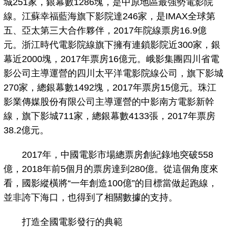
城251家，銀幕數1286塊，是中原地區最強勢電影院
線。江蘇幸福藍海旗下影院達246家，是IMAX全球第
五、亞太第三大合作夥伴，2017年院線票房16.9億
元。浙江時代電影院線旗下擁有連鎖影院近300家，銀
幕近2000塊，2017年票房16億元。峨影集團四川省電
影公司主導運營的四川太平洋電影院線公司，旗下影城
270家，總銀幕數1492塊，2017年票房15億元。珠江
影業傳媒股份有限公司主導運營的中影南方電影新幹
線，旗下影城711家，總銀幕數4133張，2017年票房
38.2億元。
2017年，中國電影市場總票房創紀錄地突破558
億，2018年前5個月的票房達到280億。從這個角度來
看，國影縱橫將“一年創造100億”的目標當做起跑線，
並非誇下海口，也得到了相關數據的支持。
打造全國電影發行的典範