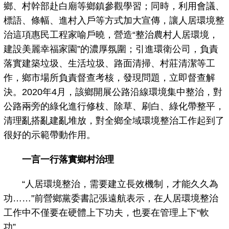
鄉、村幹部赴白廟等鄉鎮參觀學習；同時，利用會議、
標語、條幅、進村入戶等方式加大宣傳，讓人居環境整
治這項惠民工程家喻戶曉，營造“整治農村人居環境，
建設美麗幸福家園”的濃厚氛圍；引進環衛公司，負責
落實建築垃圾、生活垃圾、路面清掃、村莊清潔等工
作，鄉市場所負責督查考核，發現問題，立即督查解
決。2020年4月，該鄉開展公路沿線環境集中整治，對
公路兩旁的綠化進行修枝、除草、刷白、綠化帶整平，
清理亂搭亂建亂堆放，對全鄉全域環境整治工作起到了
很好的示範帶動作用。
一言一行落實鄉村治理
“人居環境整治，需要建立長效機制，才能久久為
功……”前營鄉黨委書記張遠航表示，在人居環境整治
工作中不僅要在硬體上下功夫，也要在管理上下“軟
功”。