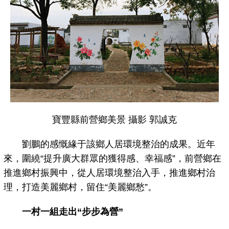
寶豐縣前營鄉美景 攝影 郭誠克
劉鵬的感慨緣于該鄉人居環境整治的成果。近年
來，圍繞“提升廣大群眾的獲得感、幸福感”，前營鄉在
推進鄉村振興中，從人居環境整治入手，推進鄉村治
理，打造美麗鄉村，留住“美麗鄉愁”。
一村一組走出“步步為營”