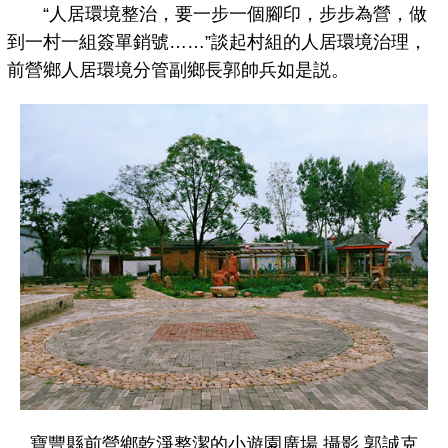
“人居環境整治，要一步一個腳印，步步為營，做
到一村一組簽單銷號……”談起村組的人居環境治理，
前營鄉人居環境分管副鄉長郭帥兵如是説。
寶豐縣前營鄉乾淨整潔的小遊園廣場 攝影 郭誠克