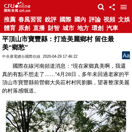
推薦
春風習習
銳評
國際
國內
評論
視頻
文娛
體育
原創
直播
財智
城市
地方
環創
汽車
平頂山市寶豐縣：打造美麗鄉村 留住最
美“鄉愁”
中央廣電總台國際在線
2020-04-29 17:46:22
國際在線河南頻道消息：“現在家鄉真美啊，我還
真的有點不想走了……”4月28日，多年未回過老家的平
頂山市寶豐縣前營鄉大吳莊村村民劉鵬，望著整潔美麗
的村落感慨道。