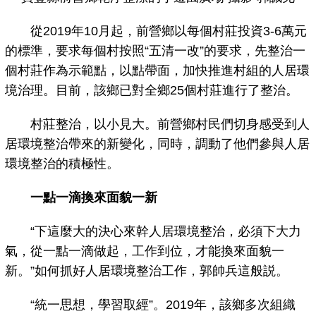
從2019年10月起，前營鄉以每個村莊投資3-6萬元
的標準，要求每個村按照“五清一改”的要求，先整治一
個村莊作為示範點，以點帶面，加快推進村組的人居環
境治理。目前，該鄉已對全鄉25個村莊進行了整治。
村莊整治，以小見大。前營鄉村民們切身感受到人
居環境整治帶來的新變化，同時，調動了他們參與人居
環境整治的積極性。
一點一滴換來面貌一新
“下這麼大的決心來幹人居環境整治，必須下大力
氣，從一點一滴做起，工作到位，才能換來面貌一
新。”如何抓好人居環境整治工作，郭帥兵這般説。
“統一思想，學習取經”。2019年，該鄉多次組織