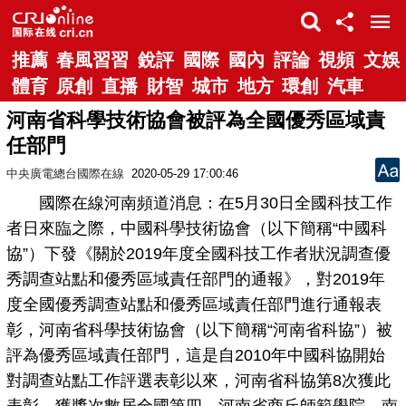
推薦
春風習習
銳評
國際
國內
評論
視頻
文娛
體育
原創
直播
財智
城市
地方
環創
汽車
河南省科學技術協會被評為全國優秀區域責
任部門
中央廣電總台國際在線
2020-05-29 17:00:46
國際在線河南頻道消息：在5月30日全國科技工作
者日來臨之際，中國科學技術協會（以下簡稱“中國科
協”）下發《關於2019年度全國科技工作者狀況調查優
秀調查站點和優秀區域責任部門的通報》，對2019年
度全國優秀調查站點和優秀區域責任部門進行通報表
彰，河南省科學技術協會（以下簡稱“河南省科協”）被
評為優秀區域責任部門，這是自2010年中國科協開始
對調查站點工作評選表彰以來，河南省科協第8次獲此