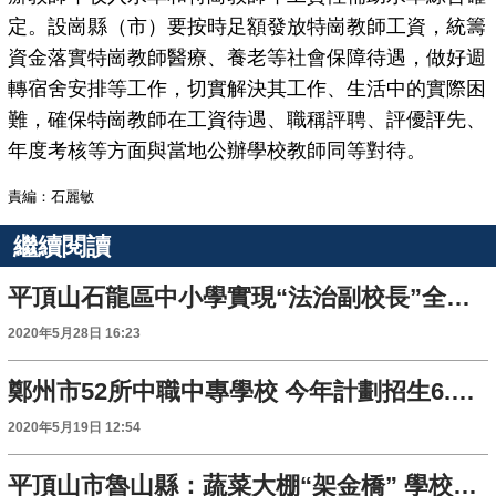
定。設崗縣（市）要按時足額發放特崗教師工資，統籌
資金落實特崗教師醫療、養老等社會保障待遇，做好週
轉宿舍安排等工作，切實解決其工作、生活中的實際困
難，確保特崗教師在工資待遇、職稱評聘、評優評先、
年度考核等方面與當地公辦學校教師同等對待。
責編：石麗敏
繼續閱讀
平頂山石龍區中小學實現“法治副校長”全覆蓋
2020年5月28日 16:23
鄭州市52所中職中專學校 今年計劃招生6.8萬人
2020年5月19日 12:54
平頂山市魯山縣：蔬菜大棚“架金橋” 學校村莊“心連心”