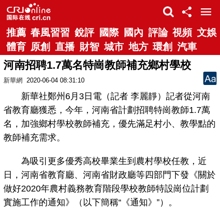
推薦
春風習習
銳評
國際
國內
評論
視頻
文娛
體育
原創
直播
財智
城市
地方
環創
汽車
河南招聘1.7萬名特崗教師補充鄉村學校
新華網
2020-06-04 08:31:10
新華社鄭州6月3日電（記者 李麗靜）記者從河南
省教育廳獲悉，今年，河南省計劃招聘特崗教師1.7萬
名，加強鄉村學校教師補充，優先滿足村小、教學點的
教師補充需求。
為吸引更多優秀高校畢業生到農村學校任教，近
日，河南省教育廳、河南省財政廳等四部門下發《關於
做好2020年農村義務教育階段學校教師特設崗位計劃
實施工作的通知》（以下簡稱“《通知》”）。