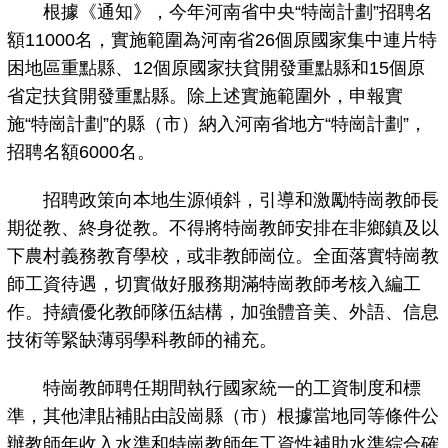
根據《通知》，今年河南省中央“特崗計劃”招聘名
額11000名，實施範圍為河南省26個原國家集中連片特
困地區重點縣、12個原國家扶貧開發重點縣和15個原
省定扶貧開發重點縣。除上述實施範圍外，申報實
施“特崗計劃”的縣（市）納入河南省地方“特崗計劃”，
招聘名額6000名。
招聘政策向本地生源傾斜，引導和激勵特崗教師長
期從教、終身從教。不得將特崗教師安排在非鄉鎮及以
下農村義務教育學校，或非教師崗位。全面落實特崗教
師工資待遇，切實做好服務期滿特崗教師考核入編工
作。持續優化教師隊伍結構，加強體音美、外語、信息
技術等緊缺薄弱學科教師的補充。
特崗教師聘任期間執行國家統一的工資制度和標
準，其他津貼補貼由設崗縣（市）根據當地同等條件公
辦教師年收入水準和特崗教師年工資性補助水準綜合確